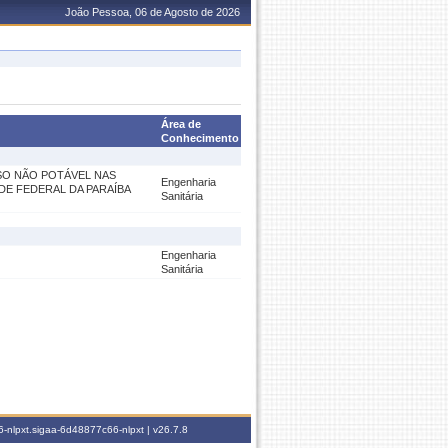
João Pessoa, 06 de Agosto de 2026
Área de
Conhecimento
USO NÃO POTÁVEL NAS
Engenharia
DE FEDERAL DA PARAÍBA
Sanitária
Engenharia
Sanitária
-nlpxt.sigaa-6d48877c66-nlpxt |
v26.7.8