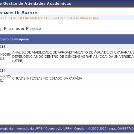
de Gestão de Atividades Acadêmicas
icardo De Aragao
SER - CCA - DEPARTAMENTO DE SOLOS E ENGENHARIA RURAL
Projetos de Pesquisa
rojeto de Pesquisa
015
ANÁLISE DE VIABILIDADE DE APROVEITAMENTO DE ÁGUA DE CHUVA PARA 
IN7698-
DEPENDÊNCIAS DO CENTRO DE CIÊNCIAS AGRÁRIAS (CCA) DA UNIVERSIDA
015
(UFPB)
014
IN6832-
CHUVAS INTENSAS NO ESTADO DA PARAÍBA
014
nologia da Informação da UFPB / Cooperação UFRN - Copyright © 2006-2026 | sigaa-6d48877c66