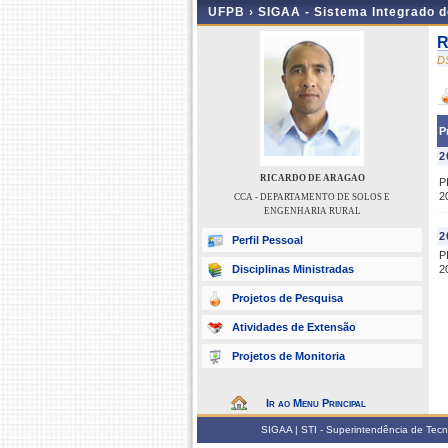
UFPB ›
SIGAA - Sistema Integrado 
R
D
P
2
RICARDO DE ARAGAO
P
2
CCA - DEPARTAMENTO DE SOLOS E
ENGENHARIA RURAL
2
Perfil Pessoal
P
Disciplinas Ministradas
2
Projetos de Pesquisa
Atividades de Extensão
Projetos de Monitoria
Ir ao Menu Principal
SIGAA | STI - Superintendência de Tec