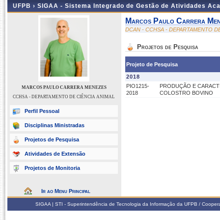
UFPB ›
SIGAA - Sistema Integrado de Gestão de Atividades Ac
Marcos Paulo Carrera Men
DCAN - CCHSA - DEPARTAMENTO DE
Projetos de Pesquisa
Projeto de Pesquisa
2018
PIO1215-
PRODUÇÃO E CARACTE
MARCOS PAULO CARRERA MENEZES
2018
COLOSTRO BOVINO
CCHSA - DEPARTAMENTO DE CIÊNCIA ANIMAL
Perfil Pessoal
Disciplinas Ministradas
Projetos de Pesquisa
Atividades de Extensão
Projetos de Monitoria
Ir ao Menu Principal
SIGAA | STI - Superintendência de Tecnologia da Informação da UFPB / Coope