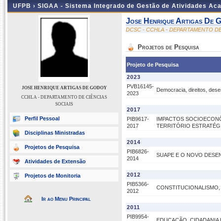
UFPB ›
SIGAA - Sistema Integrado de Gestão de Atividades Ac
Jose Henrique Artigas De 
DCSC - CCHLA - DEPARTAMENTO DE
Projetos de Pesquisa
Projeto de Pesquisa
2023
PVB16145-
JOSE HENRIQUE ARTIGAS DE GODOY
Democracia, direitos, des
2023
CCHLA - DEPARTAMENTO DE CIÊNCIAS
SOCIAIS
2017
Perfil Pessoal
PIB9617-
IMPACTOS SOCIOECONÔ
2017
TERRITÓRIO ESTRATÉGI
Disciplinas Ministradas
2014
Projetos de Pesquisa
PIB6826-
SUAPE E O NOVO DESE
2014
Atividades de Extensão
2012
Projetos de Monitoria
PIB5366-
CONSTITUCIONALISMO, 
2012
Ir ao Menu Principal
2011
PIB9954-
EDUCAÇÃO, CIDADANIA 