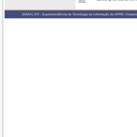
2011
SIGAA | STI - Superintendência de Tecnologia da Informação da UFPB / Coope