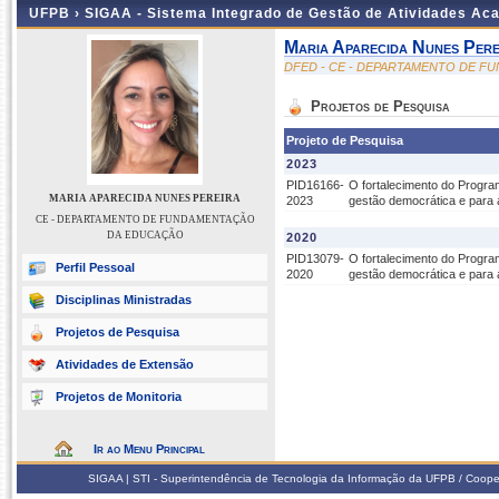
UFPB ›
SIGAA - Sistema Integrado de Gestão de Atividades Ac
Maria Aparecida Nunes Pere
DFED - CE - DEPARTAMENTO DE 
Projetos de Pesquisa
Projeto de Pesquisa
2023
PID16166-
O fortalecimento do Progra
MARIA APARECIDA NUNES PEREIRA
2023
gestão democrática e para 
CE - DEPARTAMENTO DE FUNDAMENTAÇÃO
DA EDUCAÇÃO
2020
PID13079-
O fortalecimento do Progra
Perfil Pessoal
2020
gestão democrática e para 
Disciplinas Ministradas
Projetos de Pesquisa
Atividades de Extensão
Projetos de Monitoria
Ir ao Menu Principal
SIGAA | STI - Superintendência de Tecnologia da Informação da UFPB / Coope