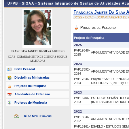
UFPB ›
SIGAA - Sistema Integrado de Gestão de Atividades Ac
Francisca Janete Da Silva 
DCSS - CCAE - DEPARTAMENTO DE 
Projetos de Pesquisa
Projeto de Pesquisa
2025
PVP19548-
FRANCISCA JANETE DA SILVA ADELINO
ARGUMENTATIVIDADE E
2025
CCAE - DEPARTAMENTO DE CIÊNCIAS SOCIAIS
APLICADAS
2024
Perfil Pessoal
PVP17592-
ARGUMENTATIVIDADE E
2024
Disciplinas Ministradas
PVP17646-
Projeto ESAELD - ENUN
2024
DISCOURSE: (INTER)SU
Projetos de Pesquisa
2023
Atividades de Extensão
PVP16406-
ESTUDOS SEMÂNTICO-AR
2023
(INTER)SUBJETIVIDADE
Projetos de Monitoria
2022
Ir ao Menu Principal
PVP15046-
ARGUMENTATIVIDADE E
2022
PVP15161-
ESAELD - ESTUDOS SEM