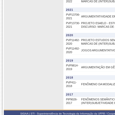
2022
MARCAS DE (INTER)SUB
2021
PVP13706-
ARGUMENTATIVIDADE E
2021
PVP13730-
PROJETO ESAELD - EST
2021
DISCURSO: MARCAS DE 
2020
PVP11482-
PROJETO ESTUDOS SEM
2020
MARCAS DE (INTER)SUB
PVP11492-
JOGOS ARGUMENTATIVO
2020
2019
PVP9814-
ARGUMENTAÇÃO EM GÊN
2019
2018
PVP411-
FENÔMENO DA MODALIZ
2018
2017
PIP9026-
FENÔMENOS SEMÂNTICO
2017
(INTER)SUBJETIVIDADE
SIGAA | STI - Superintendência de Tecnologia da Informação da UFPB / Coope