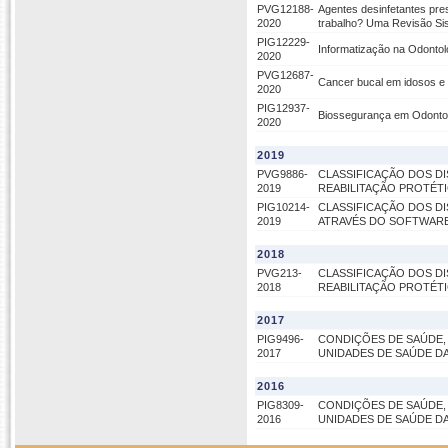
PVG12188-
Agentes desinfetantes pre
2020
trabalho? Uma Revisão Si
PIG12229-
Informatização na Odontolo
2020
PVG12687-
Cancer bucal em idosos e 
2020
PIG12937-
Biossegurança em Odonto
2020
2019
PVG9886-
CLASSIFICAÇÃO DOS DI
2019
REABILITAÇÃO PROTÉTI
PIG10214-
CLASSIFICAÇÃO DOS DI
2019
ATRAVÉS DO SOFTWARE 
2018
PVG213-
CLASSIFICAÇÃO DOS DI
2018
REABILITAÇÃO PROTÉT
2017
PIG9496-
CONDIÇÕES DE SAÚDE, 
2017
UNIDADES DE SAÚDE DA F
2016
PIG8309-
CONDIÇÕES DE SAÚDE, 
2016
UNIDADES DE SAÚDE DA