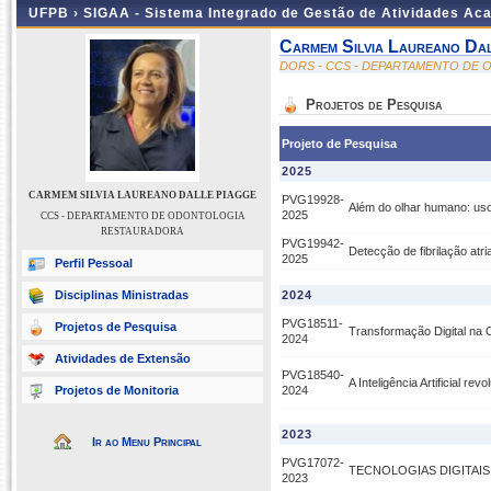
UFPB ›
SIGAA - Sistema Integrado de Gestão de Atividades Ac
Carmem Silvia Laureano Da
DORS - CCS - DEPARTAMENTO DE
Projetos de Pesquisa
Projeto de Pesquisa
2025
CARMEM SILVIA LAUREANO DALLE PIAGGE
PVG19928-
Além do olhar humano: uso d
2025
CCS - DEPARTAMENTO DE ODONTOLOGIA
RESTAURADORA
PVG19942-
Detecção de fibrilação atria
2025
Perfil Pessoal
Disciplinas Ministradas
2024
PVG18511-
Projetos de Pesquisa
Transformação Digital na 
2024
Atividades de Extensão
PVG18540-
A Inteligência Artificial re
Projetos de Monitoria
2024
2023
Ir ao Menu Principal
PVG17072-
TECNOLOGIAS DIGITAI
2023