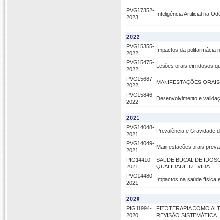
PVG17352-
Inteligência Artificial na
2023
2022
PVG15355-
Impactos da polifarmácia 
2022
PVG15475-
Lesões orais em idosos qu
2022
PVG15687-
MANIFESTAÇÕES ORAIS
2022
PVG15846-
Desenvolvimento e validaç
2022
2021
PVG14048-
Prevalência e Gravidade
2021
PVG14049-
Manifestações orais prev
2021
PIG14410-
SAÚDE BUCAL DE IDOSO
2021
QUALIDADE DE VIDA
PVG14480-
Impactos na saúde física 
2021
2020
PIG11994-
FITOTERAPIA COMO ALT
2020
REVISÃO SISTEMÁTICA.