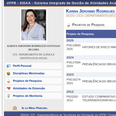
UFPB ›
SIGAA - Sistema Integrado de Gestão de Atividades Ac
Karina Jeronimo Rodrigues
DCOS - CCS - DEPARTAMENTO DE 
Projetos de Pesquisa
Projeto de Pesquisa
2025
PVG19900-
KARINA JERONIMO RODRIGUES SANTIAGO
FATORES DE RISCO PA
2025
DE LIMA
CCS - DEPARTAMENTO DE CLÍNICA E
2024
ODONTOLOGIA SOCIAL
PVG17594-
PREVALÊNCIA DO BRUXI
Perfil Pessoal
2024
Disciplinas Ministradas
2023
PVG16274-
Projetos de Pesquisa
PREVALÊNCIA DO BRUXI
2023
Atividades de Extensão
2012
Projetos de Monitoria
PIG5292-
ESTUDO COMPARATIVO 
2012
TELERRADIOGRAFIAS LA
Ir ao Menu Principal
SIGAA | STI - Superintendência de Tecnologia da Informação da UFPB / Coope