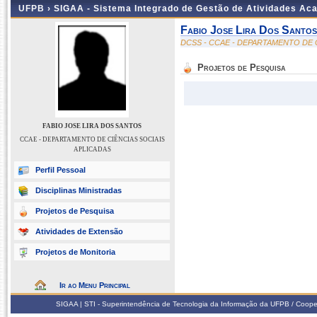
UFPB ›
SIGAA - Sistema Integrado de Gestão de Atividades Ac
Fabio Jose Lira Dos Santos
DCSS - CCAE - DEPARTAMENTO DE 
Projetos de Pesquisa
FABIO JOSE LIRA DOS SANTOS
CCAE - DEPARTAMENTO DE CIÊNCIAS SOCIAIS
APLICADAS
Perfil Pessoal
Disciplinas Ministradas
Projetos de Pesquisa
Atividades de Extensão
Projetos de Monitoria
Ir ao Menu Principal
SIGAA | STI - Superintendência de Tecnologia da Informação da UFPB / Coope