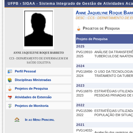
UFPB ›
SIGAA - Sistema Integrado de Gestão de Atividades Ac
Anne Jaquelyne Roque Bar
DESC - CCS - DEPARTAMENTO DE 
Projetos de Pesquisa
Projeto de Pesquisa
2025
PVG19910-
ANÁLISE DA TRANSFER
ANNE JAQUELYNE ROQUE BARRETO
2025
TUBERCULOSE NA ATEN
CCS - DEPARTAMENTO DE ENFERMAGEM EM
SAÚDE COLETIVA
2024
Perfil Pessoal
PVG18456-
O USO DA TECNOLOGIA
2024
TRATAMENTO DA TUBER
Disciplinas Ministradas
2023
Projetos de Pesquisa
PVG16870-
ESTRATÉGIAS UTILIZA
2023
PESSOAS PRIVADAS DE LI
Atividades de Extensão
2022
Projetos de Monitoria
PVG15396-
ESTRATÉGIAS UTILIZA
2022
POPULAÇÃO EM SITUAÇÃO
Ir ao Menu Principal
2021
PVG14032-
Avaliação dos registros d