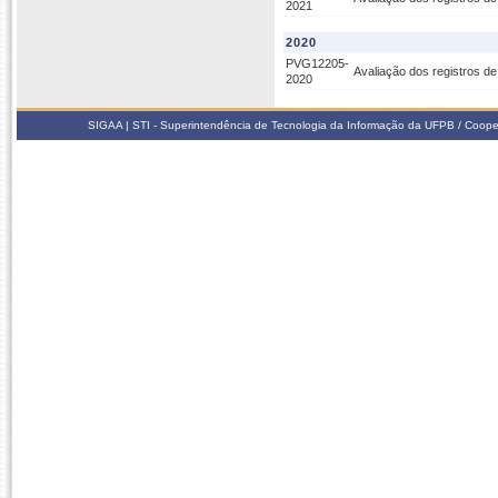
2021
2020
PVG12205-
Avaliação dos registros d
2020
SIGAA | STI - Superintendência de Tecnologia da Informação da UFPB / Coope