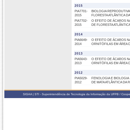
2015
PIA7701-
BIOLOGIA REPRODUTIVA
2015
FLORESTA ATLÂNTICA DA
PIA7702-
O EFEITO DE ÁCAROS N
2015
DE FLORESTA ATLÂNTICA
2014
PIA6649-
O EFEITO DE ÁCAROS N
2014
ORNITÓFILAS EM ÁREA D
2013
PIA5643-
O EFEITO DE ÁCAROS N
2013
ORNITÓFILAS EM ÁREA D
2012
PIA5029-
FENOLOGIA E BIOLOGIA
2012
DE MATA ATLÂNTICA DA 
SIGAA | STI - Superintendência de Tecnologia da Informação da UFPB / Coope