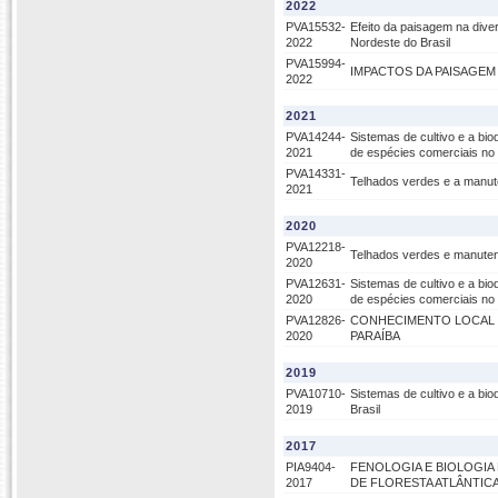
2022
PVA15532-
Efeito da paisagem na dive
2022
Nordeste do Brasil
PVA15994-
IMPACTOS DA PAISAGEM
2022
2021
PVA14244-
Sistemas de cultivo e a bi
2021
de espécies comerciais no 
PVA14331-
Telhados verdes e a manut
2021
2020
PVA12218-
Telhados verdes e manuten
2020
PVA12631-
Sistemas de cultivo e a bi
2020
de espécies comerciais no 
PVA12826-
CONHECIMENTO LOCAL 
2020
PARAÍBA
2019
PVA10710-
Sistemas de cultivo e a bi
2019
Brasil
2017
PIA9404-
FENOLOGIA E BIOLOGIA
2017
DE FLORESTA ATLÂNTICA