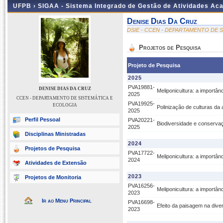
UFPB ›
SIGAA - Sistema Integrado de Gestão de Atividades Ac
Denise Dias Da Cruz
DSIE - CCEN - DEPARTAMENTO DE 
Projetos de Pesquisa
Projeto de Pesquisa
2025
PVA19881-
DENISE DIAS DA CRUZ
Meliponicultura: a importâ
2025
CCEN - DEPARTAMENTO DE SISTEMÁTICA E
PVA19925-
ECOLOGIA
Polinização de culturas da 
2025
Perfil Pessoal
PVA20221-
Biodiversidade e conserva
2025
Disciplinas Ministradas
2024
Projetos de Pesquisa
PVA17722-
Meliponicultura: a importâ
2024
Atividades de Extensão
2023
Projetos de Monitoria
PVA16256-
Meliponicultura: a importâ
2023
Ir ao Menu Principal
PVA16698-
Efeito da paisagem na dive
2023