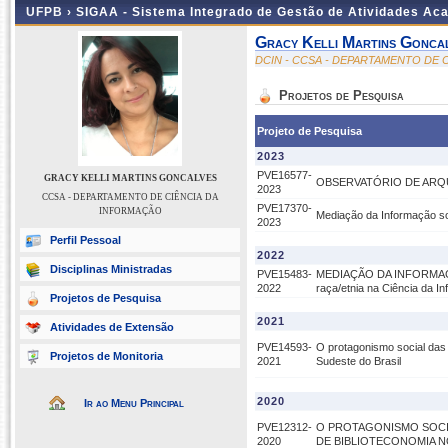
UFPB ›
SIGAA - Sistema Integrado de Gestão de Atividades Ac
Gracy Kelli Martins Gonca
DCIN - CCSA - DEPARTAMENTO DE 
Projetos de Pesquisa
Projeto de Pesquisa
2023
PVE16577-
GRACY KELLI MARTINS GONCALVES
OBSERVATÓRIO DE ARQU
2023
CCSA - DEPARTAMENTO DE CIÊNCIA DA
PVE17370-
INFORMAÇÃO
Mediação da Informação sob
2023
Perfil Pessoal
2022
Disciplinas Ministradas
PVE15483-
MEDIAÇÃO DA INFORMAÇÃO
2022
raça/etnia na Ciência da I
Projetos de Pesquisa
2021
Atividades de Extensão
PVE14593-
O protagonismo social das
Projetos de Monitoria
2021
Sudeste do Brasil
2020
Ir ao Menu Principal
PVE12312-
O PROTAGONISMO SOCI
2020
DE BIBLIOTECONOMIA N