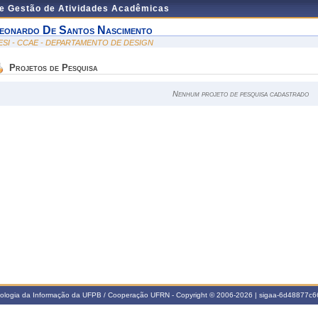
de Gestão de Atividades Acadêmicas
eonardo De Santos Nascimento
ESI - CCAE - DEPARTAMENTO DE DESIGN
Projetos de Pesquisa
Nenhum projeto de pesquisa cadastrado
nologia da Informação da UFPB / Cooperação UFRN - Copyright © 2006-2026 | sigaa-6d48877c66