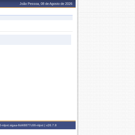
João Pessoa, 08 de Agosto de 2026
-nlpxt.sigaa-6d48877c66-nlpxt |
v26.7.8