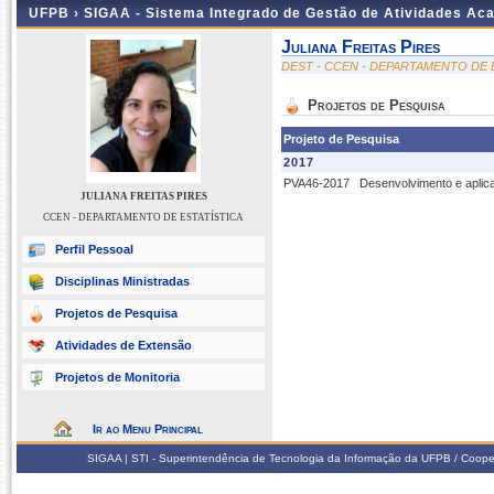
UFPB ›
SIGAA - Sistema Integrado de Gestão de Atividades Ac
Juliana Freitas Pires
DEST - CCEN - DEPARTAMENTO DE 
Projetos de Pesquisa
Projeto de Pesquisa
2017
PVA46-2017
Desenvolvimento e aplic
JULIANA FREITAS PIRES
CCEN - DEPARTAMENTO DE ESTATÍSTICA
Perfil Pessoal
Disciplinas Ministradas
Projetos de Pesquisa
Atividades de Extensão
Projetos de Monitoria
Ir ao Menu Principal
SIGAA | STI - Superintendência de Tecnologia da Informação da UFPB / Coope