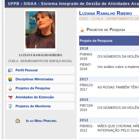
UFPB ›
SIGAA - Sistema Integrado de Gestão de Atividades Ac
Luziana Ramalho Ribeiro
DSSC - CCHLA - DEPARTAMENTO DE
Projetos de Pesquisa
Projeto de Pesquisa
2018
PVB463-
LUZIANA RAMALHO RIBEIRO
OS NÚMEROS DA VIOLÊNCI
2018
CCHLA - DEPARTAMENTO DE SERVIÇO SOCIAL
PIE847-
Um análise sobre a implem
2018
Perfil Pessoal
Disciplinas Ministradas
2017
PIB9123-
AS ROSAS TAMBÉM TÊM 
Projetos de Pesquisa
2017
Atividades de Extensão
2015
PIB7159-
Projetos de Monitoria
OS NÚMEROS DA VIOLÊN
2015
2012
Ir ao Menu Principal
PIB4831-
MÃES QUE CHORAM, MÃE
2012
INTERNAÇÃO PELO OLH