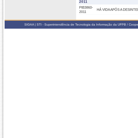
2011
PIB3860-
HÁ VIDA APÓS A DESIN
2011
SIGAA | STI - Superintendência de Tecnologia da Informação da UFPB / Coope