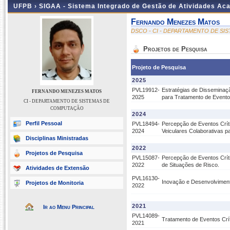
UFPB ›
SIGAA - Sistema Integrado de Gestão de Atividades Ac
Fernando Menezes Matos
DSCO - CI - DEPARTAMENTO DE S
Projetos de Pesquisa
Projeto de Pesquisa
2025
PVL19912-
Estratégias de Dissemina
FERNANDO MENEZES MATOS
2025
para Tratamento de Evento
CI - DEPARTAMENTO DE SISTEMAS DE
COMPUTAÇÃO
2024
Perfil Pessoal
PVL18494-
Percepção de Eventos Crí
2024
Veiculares Colaborativas 
Disciplinas Ministradas
2022
Projetos de Pesquisa
PVL15087-
Percepção de Eventos Crít
2022
de Situações de Risco.
Atividades de Extensão
PVL16130-
Inovação e Desenvolviment
Projetos de Monitoria
2022
2021
Ir ao Menu Principal
PVL14089-
Tratamento de Eventos Crí
2021