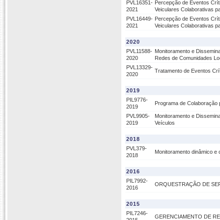
PVL16351-
Percepção de Eventos Crí
2021
Veiculares Colaborativas 
PVL16449-
Percepção de Eventos Crí
2021
Veiculares Colaborativas 
2020
PVL11588-
Monitoramento e Dissemina
2020
Redes de Comunidades Loca
PVL13329-
Tratamento de Eventos Crí
2020
2019
PIL9776-
Programa de Colaboração p
2019
PVL9905-
Monitoramento e Dissemin
2019
Veículos
2018
PVL379-
Monitoramento dinâmico e c
2018
2016
PIL7992-
ORQUESTRAÇÃO DE SERV
2016
2015
PIL7246-
GERENCIAMENTO DE RED