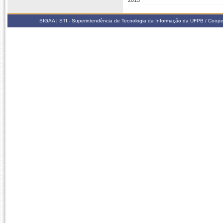
2015
SIGAA | STI - Superintendência de Tecnologia da Informação da UFPB / Coope