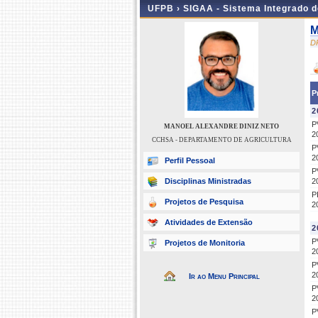
UFPB ›
SIGAA - Sistema Integrado 
M
D
P
2
P
MANOEL ALEXANDRE DINIZ NETO
2
CCHSA - DEPARTAMENTO DE AGRICULTURA
P
2
Perfil Pessoal
P
Disciplinas Ministradas
2
P
Projetos de Pesquisa
2
Atividades de Extensão
2
P
Projetos de Monitoria
2
P
2
Ir ao Menu Principal
P
2
P