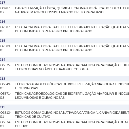
017
IO9707-
CARACTERIZAÇÃO FÍSICA, QUÍMICA E CROMATOGRÁFICA DO SOLO E CO
017
NATIVAS EM AGROECOSSISTEMAS NO BREJO PARAIBANO
016
IO7507-
USO DA CROMATOGRAFIA DE PFEIFFER PARA IDENTIFICAÇÃO QUALITAT
016
DE COMUNIDADES RURAIS NO BREJO PARAIBANO.
015
IO7503-
USO DA CROMATOGRAFIA DE PFEIFFER PARA IDENTIFICAÇÃO QUALITAT
015
DE COMUNIDADES RURAIS NO BREJO PARAIBANO
014
IO5575-
ESTUDO COM OLEAGINOSAS NATIVAS DA CAATINGA PARA CRIAÇÃO E DI
014
TECNOLOGIAS NO ÂMBITO DA AGROECOLOGIA
013
IO5849-
TÉCNICAS AGROECOLÓGICAS DE BIOFERTILIZAÇÃO VIA FOLIAR E INOC
013
LEGUMINOSAS
IO5871-
TÉCNICAS AGROECOLÓGICAS DE BIOFERTILIZAÇÃO VIA FOLIAR E INOC
013
LEGUMINOSAS E OLEAGINOSAS
011
IO3813-
ESTUDOS COM A OLEAGINOSA NATIVA DA CAATINGA (LICANIA RIGIDA BEN
011
TÉCNICAS DE CULTIVO
IO5574-
ESTUDO COM OLEAGINOSAS NATIVAS DA CAATINGA PARA CRIAÇÃO DE N
011
CULTIVO