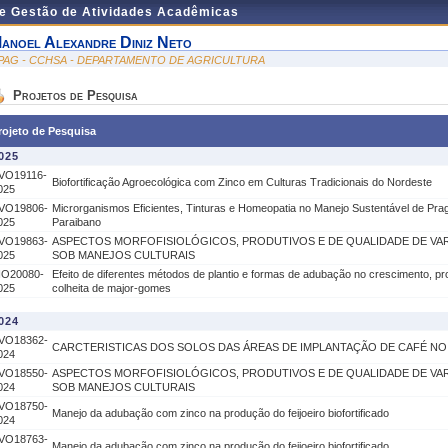
de Gestão de Atividades Acadêmicas
anoel Alexandre Diniz Neto
PAG - CCHSA - DEPARTAMENTO DE AGRICULTURA
Projetos de Pesquisa
rojeto de Pesquisa
025
VO19116-
Biofortificação Agroecológica com Zinco em Culturas Tradicionais do Nordeste
025
VO19806-
Microrganismos Eficientes, Tinturas e Homeopatia no Manejo Sustentável de Pra
025
Paraibano
VO19863-
ASPECTOS MORFOFISIOLÓGICOS, PRODUTIVOS E DE QUALIDADE DE VA
025
SOB MANEJOS CULTURAIS
IO20080-
Efeito de diferentes métodos de plantio e formas de adubação no crescimento, p
025
colheita de major-gomes
024
VO18362-
CARCTERISTICAS DOS SOLOS DAS ÁREAS DE IMPLANTAÇÃO DE CAFÉ NO
024
VO18550-
ASPECTOS MORFOFISIOLÓGICOS, PRODUTIVOS E DE QUALIDADE DE VA
024
SOB MANEJOS CULTURAIS
VO18750-
Manejo da adubação com zinco na produção do feijoeiro biofortificado
024
VO18763-
Manejo da adubação com zinco na produção do feijoeiro biofortificado