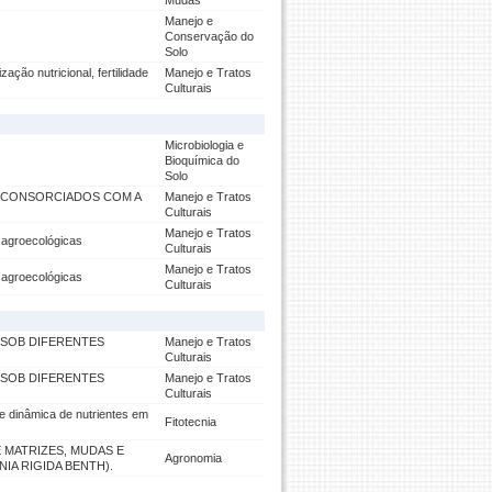
Mudas
Manejo e
Conservação do
Solo
ação nutricional, fertilidade
Manejo e Tratos
Culturais
Microbiologia e
Bioquímica do
Solo
I CONSORCIADOS COM A
Manejo e Tratos
Culturais
Manejo e Tratos
 agroecológicas
Culturais
Manejo e Tratos
 agroecológicas
Culturais
 SOB DIFERENTES
Manejo e Tratos
Culturais
 SOB DIFERENTES
Manejo e Tratos
Culturais
e dinâmica de nutrientes em
Fitotecnia
 MATRIZES, MUDAS E
Agronomia
IA RIGIDA BENTH).