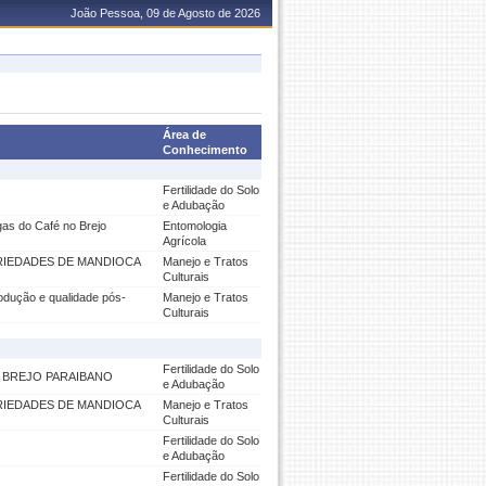
João Pessoa, 09 de Agosto de 2026
Área de
Conhecimento
Fertilidade do Solo
e Adubação
gas do Café no Brejo
Entomologia
Agrícola
RIEDADES DE MANDIOCA
Manejo e Tratos
Culturais
rodução e qualidade pós-
Manejo e Tratos
Culturais
Fertilidade do Solo
 BREJO PARAIBANO
e Adubação
RIEDADES DE MANDIOCA
Manejo e Tratos
Culturais
Fertilidade do Solo
e Adubação
Fertilidade do Solo