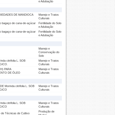
e Adubação
RIEDADES DE MANDIOCA
Manejo e Tratos
Culturais
do bagaço de cana-de-açúcar
Fertilidade do Solo
e Adubação
do bagaço de cana-de-açúcar
Fertilidade do Solo
e Adubação
Manejo e
Conservação do
Solo
citrifolia L. SOB
Manejo e Tratos
GICO.
Culturais
TH) PARA
Manejo e Tratos
ENTO DE ÓLEO
Culturais
rinda citrifolia L. SOB
Manejo e Tratos
GICO
Culturais
citrifolia L. SOB
Manejo e Tratos
GICO
Culturais
Produção de
 de Técnicas de Cultivo