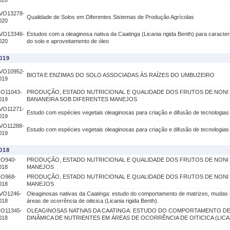
020
VO13278-
Qualidade de Solos em Diferentes Sistemas de Produção Agrícolas
020
VO13346-
Estudos com a oleaginosa nativa da Caatinga (Licania rigida Benth) para caracteriz
020
do solo e aproveitamento de óleo
019
VO10952-
BIOTA E ENZIMAS DO SOLO ASSOCIADAS ÀS RAÍZES DO UMBUZEIRO
019
IO11043-
PRODUÇÃO, ESTADO NUTRICIONAL E QUALIDADE DOS FRUTOS DE NON
019
BANANEIRA SOB DIFERENTES MANEJOS
VO11271-
Estudo com espécies vegetais oleaginosas para criação e difusão de tecnologias
019
VO11288-
Estudo com espécies vegetais oleaginosas para criação e difusão de tecnologias
019
018
IO940-
PRODUÇÃO, ESTADO NUTRICIONAL E QUALIDADE DOS FRUTOS DE NONI
018
MANEJOS
IO968-
PRODUÇÃO, ESTADO NUTRICIONAL E QUALIDADE DOS FRUTOS DE NONI
018
MANEJOS
VO1246-
Oleaginosas nativas da Caatinga: estudo do comportamento de matrizes, mudas 
018
áreas de ocorrência de oiticica (Licania rigida Benth).
IO11345-
OLEAGINOSAS NATIVAS DA CAATINGA: ESTUDO DO COMPORTAMENTO DE
018
DINÂMICA DE NUTRIENTES EM ÁREAS DE OCORRÊNCIA DE OITICICA (LICAN