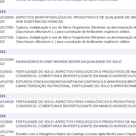
024
023
VO16929-
ASPECTOS MORFOFISIOLÓGICOS, PRODUTIVOS E DE QUALIDADE DE VA
023
SOB SUBSTÂNCIAS HÚMICAS
VO17091-
Captura, multiplicação e uso de Micro-Organismos Eficientes na decomposição 
023
(Saccharum officinarum L.) para a produção de fertilizantes orgânicos sólidos
VO17192-
Captura, multiplicação e uso de Micro-Organismos Eficientes na decomposição 
023
(Saccharum officinarum L.) para a produção de fertilizantes orgânicos sólidos
022
VO15330-
FAUNA EDÁFICA COMO BIOINDICADORA DA QUALIDADE DO SOLO
022
IO15642-
FERTILIDADE DO SOLO, ASPECTOS FISIOLÓGICOS E PRODUTIVOS DE Morinda 
022
CONSÓRCIO, COBERTURA E BIOFERTILIZANTE EM MANEJO AGROECOLÓ
VO15792-
ESTUDOS COM A OLEAGINOSA NATIVA DA CAATINGA (LICANIA RIGIDA BEN
022
CARACTERIZAÇÃO NUTRICIONAL, FERTILIDADE DO SOLO E APROVEITAM
021
VO14518-
FERTILIDADE DO SOLO, ASPECTOS FENO-FISIOLÓGICOS E PRODUTIVOS DE Mo
021
CONSÓRCIO, COBERTURA E BIOFERTILIZANTE EM MANEJO AGROECOLÓ
020
IO12608-
FERTILIDADE DO SOLO, ASPECTOS FISIOLÓGICOS E PRODUTIVOS DE Morinda 
020
CONSÓRCIO, COBERTURA E BIOFERTILIZANTE EM MANEJO AGROECOLÓ
VO12704-
Estudos com a Oleaginosa Nativa da Caatinga (Licania rigida Benth) para Criação