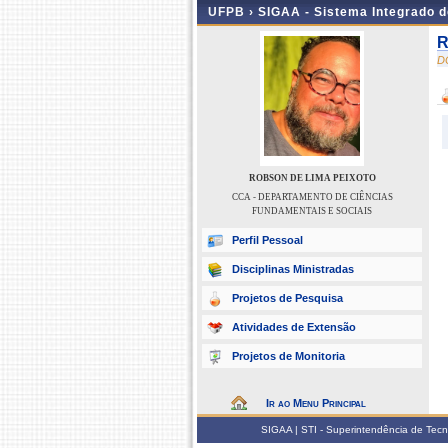
UFPB ›
SIGAA - Sistema Integrado 
R
D
ROBSON DE LIMA PEIXOTO
CCA - DEPARTAMENTO DE CIÊNCIAS
FUNDAMENTAIS E SOCIAIS
Perfil Pessoal
Disciplinas Ministradas
Projetos de Pesquisa
Atividades de Extensão
Projetos de Monitoria
Ir ao Menu Principal
SIGAA | STI - Superintendência de Tec