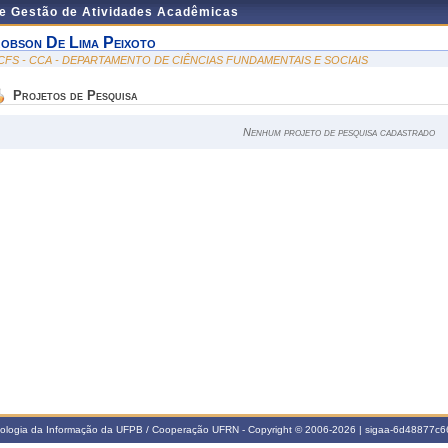
de Gestão de Atividades Acadêmicas
obson De Lima Peixoto
CFS - CCA - DEPARTAMENTO DE CIÊNCIAS FUNDAMENTAIS E SOCIAIS
Projetos de Pesquisa
Nenhum projeto de pesquisa cadastrado
nologia da Informação da UFPB / Cooperação UFRN - Copyright © 2006-2026 | sigaa-6d48877c66