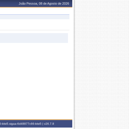
João Pessoa, 08 de Agosto de 2026
-blst5.sigaa-6d48877c66-blst5 |
v26.7.8