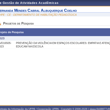
de Gestão de Atividades Acadêmicas
ernanda Mendes Cabral Albuquerque Coelho
HPE - CE - DEPARTAMENTO DE HABILITAÇÃO PEDAGÓGICA
Projetos de Pesquisa
rojeto de Pesquisa
023
VD16505-
PREVENÇÃO DA VIOLÊNCIA EM ESPAÇOS ESCOLARES: EMPATIA E ATEN
023
EDUCAM NA ESCOLA
nologia da Informação da UFPB / Cooperação UFRN - Copyright © 2006-2026 | sigaa-6d48877c66