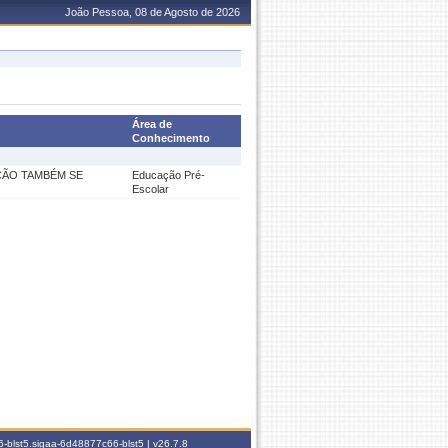
João Pessoa, 08 de Agosto de 2026
Área de
Conhecimento
ÇÃO TAMBÉM SE
Educação Pré-
Escolar
-blst5.sigaa-6d48877c66-blst5 |
v26.7.8