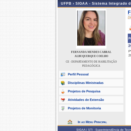
UFPB ›
SIGAA - Sistema Integrado 
F
D
P
2
P
FERNANDA MENDES CABRAL
2
ALBUQUERQUE COELHO
CE - DEPARTAMENTO DE HABILITAÇÃO
PEDAGÓGICA
Perfil Pessoal
Disciplinas Ministradas
Projetos de Pesquisa
Atividades de Extensão
Projetos de Monitoria
Ir ao Menu Principal
SIGAA | STI - Superintendência de Tec