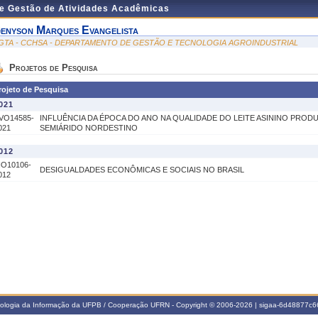
de Gestão de Atividades Acadêmicas
enyson Marques Evangelista
GTA - CCHSA - DEPARTAMENTO DE GESTÃO E TECNOLOGIA AGROINDUSTRIAL
Projetos de Pesquisa
rojeto de Pesquisa
021
VO14585-
INFLUÊNCIA DA ÉPOCA DO ANO NA QUALIDADE DO LEITE ASININO PROD
021
SEMIÁRIDO NORDESTINO
012
IO10106-
DESIGUALDADES ECONÔMICAS E SOCIAIS NO BRASIL
012
nologia da Informação da UFPB / Cooperação UFRN - Copyright © 2006-2026 | sigaa-6d48877c66