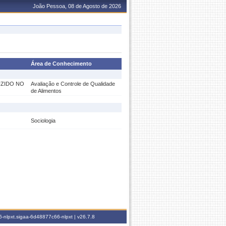
João Pessoa, 08 de Agosto de 2026
Área de Conhecimento
UZIDO NO
Avaliação e Controle de Qualidade
de Alimentos
Sociologia
-nlpxt.sigaa-6d48877c66-nlpxt |
v26.7.8