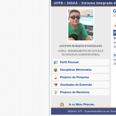
UFPB ›
SIGAA - Sistema Integrado 
G
D
P
2
P
GENYSON MARQUES EVANGELISTA
2
CCHSA - DEPARTAMENTO DE GESTÃO E
TECNOLOGIA AGROINDUSTRIAL
2
P
Perfil Pessoal
2
Disciplinas Ministradas
Projetos de Pesquisa
Atividades de Extensão
Projetos de Monitoria
Ir ao Menu Principal
SIGAA | STI - Superintendência de Tec