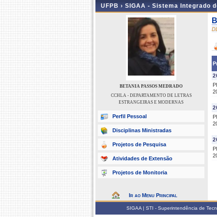
UFPB ›
SIGAA - Sistema Integrado 
B
D
P
2
P
BETANIA PASSOS MEDRADO
2
CCHLA - DEPARTAMENTO DE LETRAS
ESTRANGEIRAS E MODERNAS
2
Perfil Pessoal
P
2
Disciplinas Ministradas
2
Projetos de Pesquisa
P
2
Atividades de Extensão
Projetos de Monitoria
Ir ao Menu Principal
SIGAA | STI - Superintendência de Tec