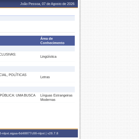
João Pessoa, 07 de Agosto de 2026
Área de
Conhecimento
CLUSIVAS:
Lingüística
IAL, POLÍTICAS
Letras
 PÚBLICA: UMA BUSCA
Línguas Estrangeiras
Modernas
-nlpxt.sigaa-6d48877c66-nlpxt |
v26.7.8