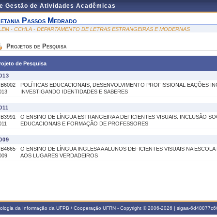
de Gestão de Atividades Acadêmicas
etania Passos Medrado
LEM - CCHLA - DEPARTAMENTO DE LETRAS ESTRANGEIRAS E MODERNAS
Projetos de Pesquisa
rojeto de Pesquisa
013
IB6002-
POLÍTICAS EDUCACIONAIS, DESENVOLVIMENTO PROFISSIONAL EAÇÕES IN
013
INVESTIGANDO IDENTIDADES E SABERES
011
IB3991-
O ENSINO DE LÍNGUA ESTRANGEIRA A DEFICIENTES VISUAIS: INCLUSÃO SOC
011
EDUCACIONAIS E FORMAÇÃO DE PROFESSORES
009
IB4665-
O ENSINO DE LÍNGUA INGLESA A ALUNOS DEFICIENTES VISUAIS NA ESCOLA
009
AOS LUGARES VERDADEIROS
nologia da Informação da UFPB / Cooperação UFRN - Copyright © 2006-2026 | sigaa-6d48877c66