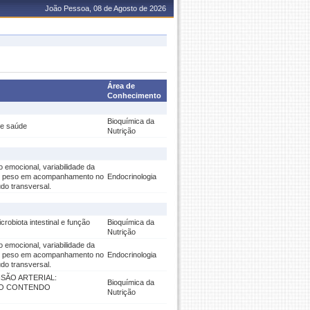
João Pessoa, 08 de Agosto de 2026
Área de
Conhecimento
Bioquímica da
 e saúde
Nutrição
 emocional, variabilidade da
de peso em acompanhamento no
Endocrinologia
do transversal.
robiota intestinal e função
Bioquímica da
Nutrição
 emocional, variabilidade da
de peso em acompanhamento no
Endocrinologia
do transversal.
SÃO ARTERIAL:
Bioquímica da
CO CONTENDO
Nutrição