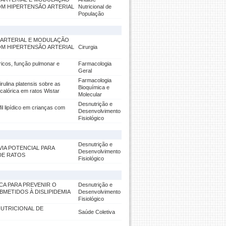
M HIPERTENSÃO ARTERIAL
Nutricional de
População
O ARTERIAL E MODULAÇÃO
M HIPERTENSÃO ARTERIAL
Cirurgia
icos, função pulmonar e
Farmacologia
Geral
Farmacologia
ulina platensis sobre as
Bioquímica e
rcalórica em ratos Wistar
Molecular
Desnutrição e
il lipídico em crianças com
Desenvolvimento
Fisiológico
Desnutrição e
VIA POTENCIAL PARA
Desenvolvimento
DE RATOS
Fisiológico
ICA PARA PREVENIR O
Desnutrição e
METIDOS À DISLIPIDEMIA
Desenvolvimento
Fisiológico
NUTRICIONAL DE
Saúde Coletiva