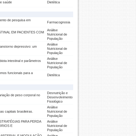
 e saúde
Dietética
mento de pesquisa em
Farmacognosia
Análise
ESTINAL EM PACIENTES COM
Nutricional de
População
Análise
ranstorno depressivo: um
Nutricional de
População
Análise
iota intestinal e parâmetros
Nutricional de
População
umos funcionais para a
Dietética
Desnutrição e
ariação de peso corporal no
Desenvolvimento
Fisiológico
Análise
s capitais brasileiras.
Nutricional de
População
STRATÉGIAS PARA PERDA
Análise
ÓRIOS E
Nutricional de
População
O ARTERIAL E MODULAÇÃO
Análise