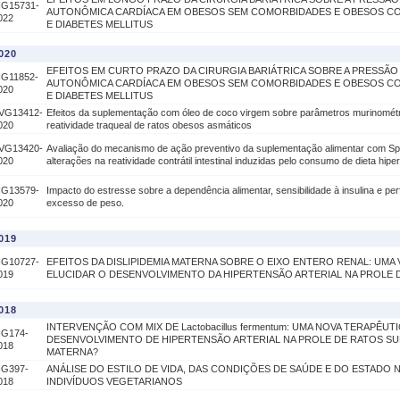
IG15731-
AUTONÔMICA CARDÍACA EM OBESOS SEM COMORBIDADES E OBESOS CO
022
E DIABETES MELLITUS
020
EFEITOS EM CURTO PRAZO DA CIRURGIA BARIÁTRICA SOBRE A PRESSÃ
IG11852-
AUTONÔMICA CARDÍACA EM OBESOS SEM COMORBIDADES E OBESOS CO
020
E DIABETES MELLITUS
VG13412-
Efeitos da suplementação com óleo de coco virgem sobre parâmetros murinométr
020
reatividade traqueal de ratos obesos asmáticos
VG13420-
Avaliação do mecanismo de ação preventivo da suplementação alimentar com Spir
020
alterações na reatividade contrátil intestinal induzidas pelo consumo de dieta hipe
IG13579-
Impacto do estresse sobre a dependência alimentar, sensibilidade à insulina e perf
020
excesso de peso.
019
IG10727-
EFEITOS DA DISLIPIDEMIA MATERNA SOBRE O EIXO ENTERO RENAL: UMA 
019
ELUCIDAR O DESENVOLVIMENTO DA HIPERTENSÃO ARTERIAL NA PROLE 
018
INTERVENÇÃO COM MIX DE Lactobacillus fermentum: UMA NOVA TERAPÊUT
IG174-
DESENVOLVIMENTO DE HIPERTENSÃO ARTERIAL NA PROLE DE RATOS SUB
018
MATERNA?
IG397-
ANÁLISE DO ESTILO DE VIDA, DAS CONDIÇÕES DE SAÚDE E DO ESTADO 
018
INDIVÍDUOS VEGETARIANOS