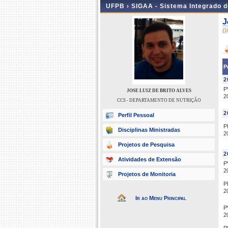
UFPB ›
SIGAA - Sistema Integrado 
J
D
P
2
P
JOSE LUIZ DE BRITO ALVES
2
CCS - DEPARTAMENTO DE NUTRIÇÃO
2
Perfil Pessoal
P
Disciplinas Ministradas
2
Projetos de Pesquisa
2
Atividades de Extensão
P
2
Projetos de Monitoria
P
2
Ir ao Menu Principal
P
2