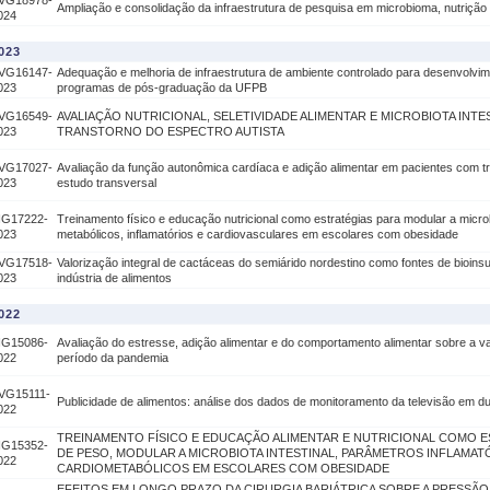
VG18978-
Ampliação e consolidação da infraestrutura de pesquisa em microbioma, nutrição
024
023
VG16147-
Adequação e melhoria de infraestrutura de ambiente controlado para desenvolvi
023
programas de pós-graduação da UFPB
VG16549-
AVALIAÇÃO NUTRICIONAL, SELETIVIDADE ALIMENTAR E MICROBIOTA INT
023
TRANSTORNO DO ESPECTRO AUTISTA
VG17027-
Avaliação da função autonômica cardíaca e adição alimentar em pacientes com t
023
estudo transversal
IG17222-
Treinamento físico e educação nutricional como estratégias para modular a microb
023
metabólicos, inflamatórios e cardiovasculares em escolares com obesidade
VG17518-
Valorização integral de cactáceas do semiárido nordestino como fontes de bioins
023
indústria de alimentos
022
IG15086-
Avaliação do estresse, adição alimentar e do comportamento alimentar sobre a v
022
período da pandemia
VG15111-
Publicidade de alimentos: análise dos dados de monitoramento da televisão em dua
022
TREINAMENTO FÍSICO E EDUCAÇÃO ALIMENTAR E NUTRICIONAL COMO E
IG15352-
DE PESO, MODULAR A MICROBIOTA INTESTINAL, PARÂMETROS INFLAMAT
022
CARDIOMETABÓLICOS EM ESCOLARES COM OBESIDADE
EFEITOS EM LONGO PRAZO DA CIRURGIA BARIÁTRICA SOBRE A PRESSÃ