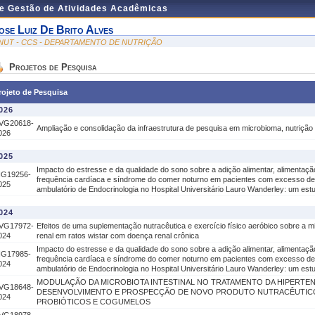
de Gestão de Atividades Acadêmicas
ose Luiz De Brito Alves
NUT - CCS - DEPARTAMENTO DE NUTRIÇÃO
Projetos de Pesquisa
rojeto de Pesquisa
026
VG20618-
Ampliação e consolidação da infraestrutura de pesquisa em microbioma, nutrição
026
025
Impacto do estresse e da qualidade do sono sobre a adição alimentar, alimentação
IG19256-
frequência cardíaca e síndrome do comer noturno em pacientes com excesso 
025
ambulatório de Endocrinologia no Hospital Universitário Lauro Wanderley: um estu
024
VG17972-
Efeitos de uma suplementação nutracêutica e exercício físico aeróbico sobre a mic
024
renal em ratos wistar com doença renal crônica
Impacto do estresse e da qualidade do sono sobre a adição alimentar, alimentação
IG17985-
frequência cardíaca e síndrome do comer noturno em pacientes com excesso 
024
ambulatório de Endocrinologia no Hospital Universitário Lauro Wanderley: um estu
MODULAÇÃO DA MICROBIOTA INTESTINAL NO TRATAMENTO DA HIPERTEN
VG18648-
DESENVOLVIMENTO E PROSPECÇÃO DE NOVO PRODUTO NUTRACÊUTI
024
PROBIÓTICOS E COGUMELOS