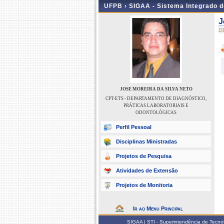
UFPB ›
SIGAA - Sistema Integrado 
J
D
JOSE MOREIRA DA SILVA NETO
CPT-ETS - DEPARTAMENTO DE DIAGNÓSTICO,
PRÁTICAS LABORATORIAIS E
ODONTOLÓGICAS
Perfil Pessoal
Disciplinas Ministradas
Projetos de Pesquisa
Atividades de Extensão
Projetos de Monitoria
Ir ao Menu Principal
SIGAA | STI - Superintendência de Tecn