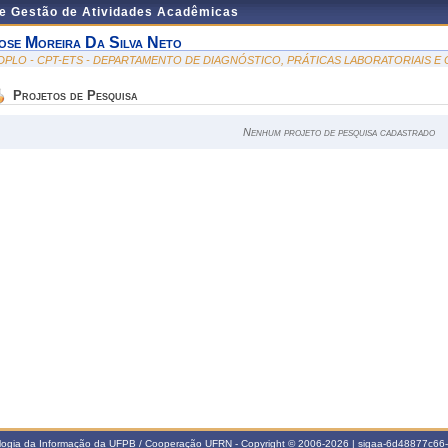
de Gestão de Atividades Acadêmicas
ose Moreira Da Silva Neto
DPLO - CPT-ETS - DEPARTAMENTO DE DIAGNÓSTICO, PRÁTICAS LABORATORIAIS 
Projetos de Pesquisa
Nenhum projeto de pesquisa cadastrado
ologia da Informação da UFPB / Cooperação UFRN - Copyright © 2006-2026 | sigaa-6d48877c6