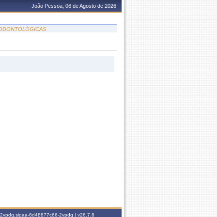
João Pessoa, 06 de Agosto de 2026
E ODONTOLÓGICAS
6-2vpdq.sigaa-6d48877c66-2vpdq |
v26.7.8