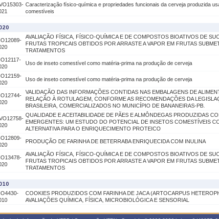
VO15303-
Caracterização físico-química e propriedades funcionais da cerveja produzida us
021
comestíveis
020
AVALIAÇÃO FÍSICA, FÍSICO-QUÍMICA E DE COMPOSTOS BIOATIVOS DE SU
IO12089-
FRUTAS TROPICAIS OBTIDOS POR ARRASTE A VAPOR EM FRUTAS SUBMET
020
TRATAMENTOS
IO12117-
Uso de inseto comestível como matéria-prima na produção de cerveja
020
IO12159-
Uso de inseto comestível como matéria-prima na produção de cerveja
020
VALIDAÇÃO DAS INFORMAÇÕES CONTIDAS NAS EMBALAGENS DE ALIMEN
IO12744-
RELAÇÃO À ROTULAGEM, CONFORME AS RECOMENDAÇÕES DA LEGISLA
020
BRASILEIRA, COMERCIALIZADOS NO MUNICÍPIO DE BANANEIRAS-PB.
QUALIDADE E ACEITABILIDADE DE PÃES E ALMÔNDEGAS PRODUZIDAS C
VO12758-
EMERGENTES: UM ESTUDO DO POTENCIAL DE INSETOS COMESTÍVEIS 
020
ALTERNATIVA PARA O ENRIQUECIMENTO PROTEICO
IO12809-
PRODUÇÃO DE FARINHA DE BETERRABA ENRIQUECIDA COM INULINA
020
AVALIAÇÃO FÍSICA, FÍSICO-QUÍMICA E DE COMPOSTOS BIOATIVOS DE SU
IO13478-
FRUTAS TROPICAIS OBTIDOS POR ARRASTE A VAPOR EM FRUTAS SUBMET
020
TRATAMENTOS
010
IO4430-
COOKIES PRODUZIDOS COM FARINHA DE JACA (ARTOCARPUS HETEROPH
010
AVALIAÇÕES QUÍMICA, FÍSICA, MICROBIOLÓGICA E SENSORIAL