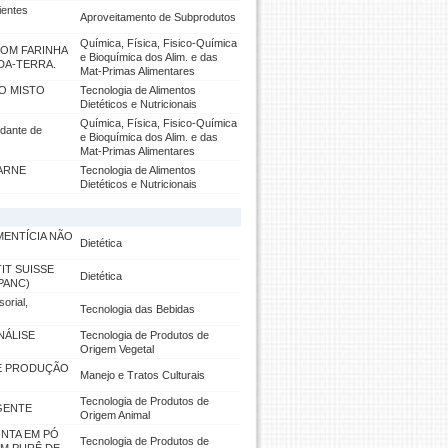
ientes
Aproveitamento de Subprodutos
Química, Física, Fisico-Química
COM FARINHA
e Bioquímica dos Alim. e das
-DA-TERRA.
Mat-Primas Alimentares
O MISTO
Tecnologia de Alimentos
Dietéticos e Nutricionais
Química, Física, Fisico-Química
xidante de
e Bioquímica dos Alim. e das
Mat-Primas Alimentares
ARNE
Tecnologia de Alimentos
Dietéticos e Nutricionais
MENTÍCIA NÃO
Dietética
IT SUISSE
Dietética
PANC)
orial,
Tecnologia das Bebidas
NÁLISE
Tecnologia de Produtos de
Origem Vegetal
 E PRODUÇÃO
Manejo e Tratos Culturais
Tecnologia de Produtos de
GENTE
Origem Animal
ONTA EM PÓ
Tecnologia de Produtos de