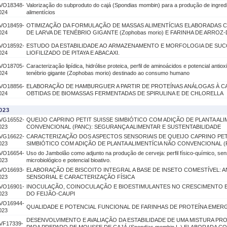
VO18348-
Valorização do subproduto do cajá (Spondias mombin) para a produção de ingred
024
alimentícios
VO18459-
OTIMIZAÇÃO DA FORMULAÇÃO DE MASSAS ALIMENTÍCIAS ELABORADAS 
024
DE LARVA DE TENÉBRIO GIGANTE (Zophobas morio) E FARINHA DE ARROZ
VO18592-
ESTUDO DA ESTABILIDADE AO ARMAZENAMENTO E MORFOLOGIA DE SUC
024
LIOFILIZADO DE PITAYA E ABACAXI.
VO18705-
Caracterização lipídica, hidrólise proteica, perfil de aminoácidos e potencial antio
024
tenébrio gigante (Zophobas morio) destinado ao consumo humano
VO18856-
ELABORAÇÃO DE HAMBURGUER A PARTIR DE PROTEÍNAS ANÁLOGAS À C
024
OBTIDAS DE BIOMASSAS FERMENTADAS DE SPIRULINA E DE CHLORELLA
023
VG16552-
QUEIJO CAPRINO PETIT SUISSE SIMBIÓTICO COM ADIÇÃO DE PLANTA ALI
023
CONVENCIONAL (PANC): SEGURANÇA ALIMENTAR E SUSTENTABILIDADE
VG16622-
CARACTERIZAÇÃO DOS ASPECTOS SENSORIAIS DE QUEIJO CAPRINO PET
023
SIMBIÓTICO COM ADIÇÃO DE PLANTA ALIMENTÍCIA NÃO CONVENCIONAL (
VO16654-
Uso do Jambolão como adjunto na produção de cerveja: perfil físico-químico, sens
023
microbiológico e potencial bioativo.
VO16693-
ELABORAÇÃO DE BISCOITO INTEGRAL A BASE DE INSETO COMESTÍVEL: A
023
SENSORIAL E CARACTERIZAÇÃO FÍSICA
VO16901-
INOCULAÇÃO, COINOCULAÇÃO E BIOESTIMULANTES NO CRESCIMENTO
023
DO FEIJÃO-CAUPI
VO16944-
QUALIDADE E POTENCIAL FUNCIONAL DE FARINHAS DE PROTEÍNA EMER
023
DESENVOLVIMENTO E AVALIAÇÃO DA ESTABILIDADE DE UMA MISTURA PR
VF17339-