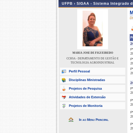
UFPB ›
SIGAA - Sistema Integrado 
M
D
P
2
P
MARIA JOSE DE FIGUEIREDO
2
CCHSA - DEPARTAMENTO DE GESTÃO E
P
TECNOLOGIA AGROINDUSTRIAL
2
P
Perfil Pessoal
2
Disciplinas Ministradas
2
Projetos de Pesquisa
P
2
Atividades de Extensão
P
2
Projetos de Monitoria
P
2
Ir ao Menu Principal
P
2