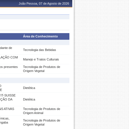
João Pessoa, 07 de Agosto de 2026
Área de Conhecimento
xidante de
Tecnologia das Bebidas
ULAÇÃO COM
Manejo e Tratos Culturais
vos presentes
Tecnologia de Produtos de
Origem Vegetal
O
Dietética
DE
IT-SUISSE
RÇÃO DA
Dietética
S ATIVAS
Tecnologia de Produtos de
Origem Animal
ímicas,
Tecnologia de Produtos de
angaba
Origem Vegetal