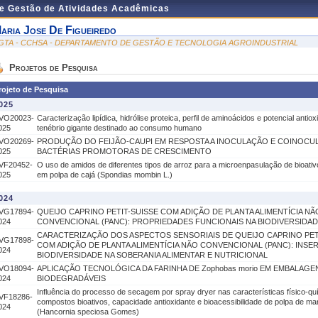
de Gestão de Atividades Acadêmicas
aria Jose De Figueiredo
GTA - CCHSA - DEPARTAMENTO DE GESTÃO E TECNOLOGIA AGROINDUSTRIAL
Projetos de Pesquisa
rojeto de Pesquisa
025
VO20023-
Caracterização lipídica, hidrólise proteica, perfil de aminoácidos e potencial antio
025
tenébrio gigante destinado ao consumo humano
VO20269-
PRODUÇÃO DO FEIJÃO-CAUPI EM RESPOSTA A INOCULAÇÃO E COINOC
025
BACTÉRIAS PROMOTORAS DE CRESCIMENTO
VF20452-
O uso de amidos de diferentes tipos de arroz para a microenpasulação de bioati
025
em polpa de cajá (Spondias mombin L.)
024
VG17894-
QUEIJO CAPRINO PETIT-SUISSE COM ADIÇÃO DE PLANTA ALIMENTÍCIA NÃ
024
CONVENCIONAL (PANC): PROPRIEDADES FUNCIONAIS NA BIODIVERSIDA
CARACTERIZAÇÃO DOS ASPECTOS SENSORIAIS DE QUEIJO CAPRINO PET
VG17898-
COM ADIÇÃO DE PLANTA ALIMENTÍCIA NÃO CONVENCIONAL (PANC): INSE
024
BIODIVERSIDADE NA SOBERANIA ALIMENTAR E NUTRICIONAL
VO18094-
APLICAÇÃO TECNOLÓGICA DA FARINHA DE Zophobas morio EM EMBALAGEN
024
BIODEGRADÁVEIS
Influência do processo de secagem por spray dryer nas características físico-qu
VF18286-
compostos bioativos, capacidade antioxidante e bioacessibilidade de polpa de m
024
(Hancornia speciosa Gomes)