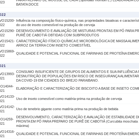
PARA PREPARO DE MOUSSE DE CAJÁ (Spondias mombin L.) ELABORADA C
023
BATATA DOCE
022
VO15200-
Influência na composição físico-química, nas propriedades bioativas e característ
022
do uso de inseto comestível na produção de cerveja
VO15290-
DESENVOLVIMENTO E AVALIAÇÃO DE MISTURAS PRONTAS EM PÓ PARA P
022
PURÊ DE CABOTIÁ OBTIDAS COM SUBPRODUTOS
VO15421-
CARACTERIZAÇÃO FÍSICO-QUÍMICA E MICROBIOLÓGICA DE MASSA ALIMEN
022
ARROZ DA TERRA COM INSETO COMESTÍVEL
VO15869-
QUALIDADE E POTENCIAL FUNCIONAL DE FARINHAS DE PROTEÍNA EMER
022
021
CONSUMO INSUFICIENTE DE GRUPOS DE ALIMENTOS E SUA INFLUÊNCIA 
VO13993-
DESNUTRIÇÃO DE POPULAÇÕES EM RISCO DE INSEGURANÇA ALIMENTAR
021
DA COVID-19 EM CIDADES DO BREJO PARAIBANO.
IO14044-
ELABORAÇÃO E CARACTERIZAÇÃO DE BISCOITO A BASE DE INSETO COM
021
VO14133-
Uso de inseto comestível como matéria-prima na produção de cerveja
021
VO14142-
Uso de tenebrio gigante como matéria-prima na produção de bebida
021
DESENVOLVIMENTO, CARACTERIZAÇÃO E AVALIAÇÃO DE ESTABILIDADE D
IO14259-
PRONTA EM PÓ PARA PREPARO DE PURÊ DE CABOTIÁ (Curcubita moschata X
021
máxima)
VO14316-
QUALIDADE E POTENCIAL FUNCIONAL DE FARINHAS DE PROTEÍNA EMER
021