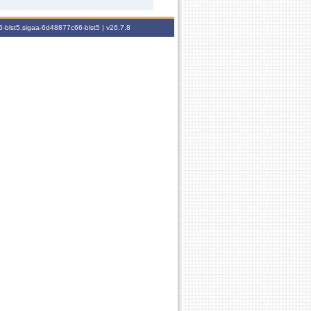
-blst5.sigaa-6d48877c66-blst5 |
v26.7.8