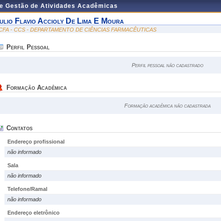
de Gestão de Atividades Acadêmicas
ulio Flavio Accioly De Lima E Moura
CFA - CCS - DEPARTAMENTO DE CIÊNCIAS FARMACÊUTICAS
Perfil Pessoal
Perfil pessoal não cadastrado
Formação Acadêmica
Formação acadêmica não cadastrada
Contatos
Endereço profissional
não informado
Sala
não informado
Telefone/Ramal
não informado
Endereço eletrônico