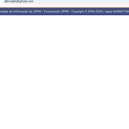
ditmufpb@gmail.com
nologia da Informação da UFPB / Cooperação UFRN - Copyright © 2006-2026 | sigaa-6d48877c66