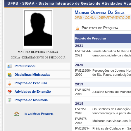
UFPB ›
SIGAA - Sistema Integrado de Gestão de Atividades Ac
Marisia Oliveira Da Silva
DPSI - CCHLA - DEPARTAMENTO DE
Projetos de Pesquisa
Projeto de Pesquisa
2021
PVB14544-
Saúde Mental da Mulher e
MARISIA OLIVEIRA DA SILVA
2021
uma comunidade da cidad
CCHLA - DEPARTAMENTO DE PSICOLOGIA
2020
Perfil Pessoal
PVB11806-
Percepções de Jovens Hom
Disciplinas Ministradas
2020
de São Paulo: contribuiçõe
Projetos de Pesquisa
2019
PVB10756-
Atividades de Extensão
A Saúde Mental de Mulhere
2019
Projetos de Monitoria
2018
PVB951-
Os Sentidos da Educação P
2018
fenomenológico, a partir da
Ir ao Menu Principal
PVB978-
Mulheres nas visitas aos f
2018
PVB1077-
Práticas de Cuidado em S