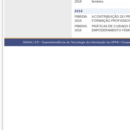
2018
feminino
2016
PIB8338-
A CONTRIBUIÇÃO DO PRO
2016
FORMAÇÃO PROFISSIONA
PIB8343-
PRÁTICAS DE CUIDADO
2016
EMPODERAMENTO FEMI
SIGAA | STI - Superintendência de Tecnologia da Informação da UFPB / Coope