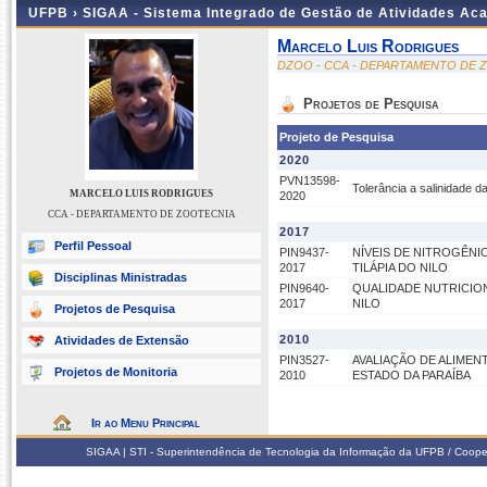
UFPB ›
SIGAA - Sistema Integrado de Gestão de Atividades Ac
Marcelo Luis Rodrigues
DZOO - CCA - DEPARTAMENTO DE 
Projetos de Pesquisa
Projeto de Pesquisa
2020
PVN13598-
Tolerância a salinidade 
MARCELO LUIS RODRIGUES
2020
CCA - DEPARTAMENTO DE ZOOTECNIA
2017
Perfil Pessoal
PIN9437-
NÍVEIS DE NITROGÊNI
2017
TILÁPIA DO NILO
Disciplinas Ministradas
PIN9640-
QUALIDADE NUTRICION
2017
NILO
Projetos de Pesquisa
2010
Atividades de Extensão
PIN3527-
AVALIAÇÃO DE ALIMENT
Projetos de Monitoria
2010
ESTADO DA PARAÍBA
Ir ao Menu Principal
SIGAA | STI - Superintendência de Tecnologia da Informação da UFPB / Coope