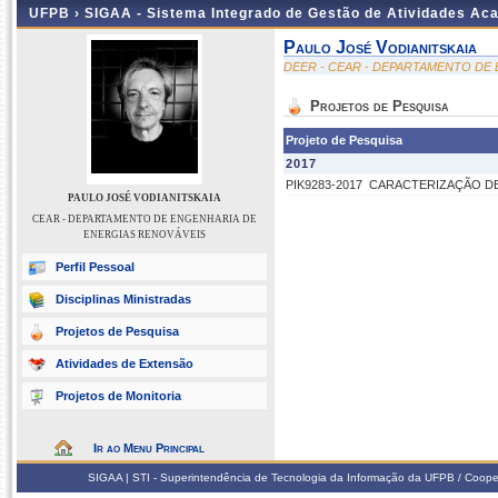
UFPB ›
SIGAA - Sistema Integrado de Gestão de Atividades Ac
Paulo José Vodianitskaia
DEER - CEAR - DEPARTAMENTO DE
Projetos de Pesquisa
Projeto de Pesquisa
2017
PIK9283-2017
CARACTERIZAÇÃO DE
PAULO JOSÉ VODIANITSKAIA
CEAR - DEPARTAMENTO DE ENGENHARIA DE
ENERGIAS RENOVÁVEIS
Perfil Pessoal
Disciplinas Ministradas
Projetos de Pesquisa
Atividades de Extensão
Projetos de Monitoria
Ir ao Menu Principal
SIGAA | STI - Superintendência de Tecnologia da Informação da UFPB / Coope