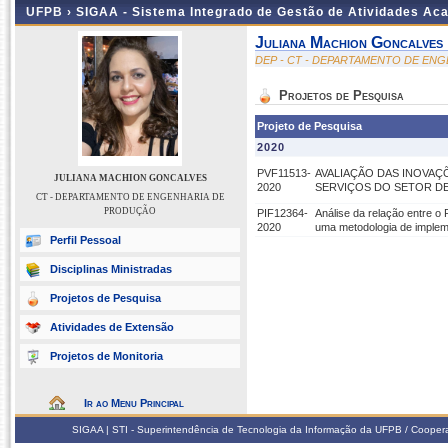
UFPB ›
SIGAA - Sistema Integrado de Gestão de Atividades Ac
Juliana Machion Goncalves
DEP - CT - DEPARTAMENTO DE EN
Projetos de Pesquisa
Projeto de Pesquisa
2020
PVF11513-
AVALIAÇÃO DAS INOVA
JULIANA MACHION GONCALVES
2020
SERVIÇOS DO SETOR D
CT - DEPARTAMENTO DE ENGENHARIA DE
PRODUÇÃO
PIF12364-
Análise da relação entre o
2020
uma metodologia de implem
Perfil Pessoal
Disciplinas Ministradas
Projetos de Pesquisa
Atividades de Extensão
Projetos de Monitoria
Ir ao Menu Principal
SIGAA | STI - Superintendência de Tecnologia da Informação da UFPB / Coope