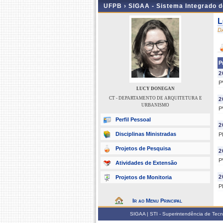
UFPB ›
SIGAA - Sistema Integrado 
L
D
P
2
P
LUCY DONEGAN
CT - DEPARTAMENTO DE ARQUITETURA E
2
URBANISMO
P
Perfil Pessoal
2
Disciplinas Ministradas
P
Projetos de Pesquisa
2
P
Atividades de Extensão
2
Projetos de Monitoria
P
Ir ao Menu Principal
SIGAA | STI - Superintendência de Tec