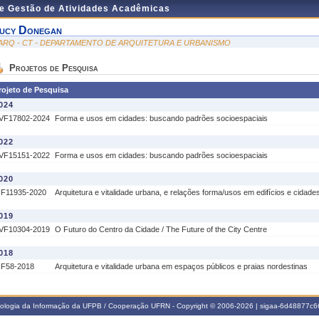
de Gestão de Atividades Acadêmicas
ucy Donegan
ARQ - CT - DEPARTAMENTO DE ARQUITETURA E URBANISMO
Projetos de Pesquisa
rojeto de Pesquisa
024
VF17802-2024
Forma e usos em cidades: buscando padrões socioespaciais
022
VF15151-2022
Forma e usos em cidades: buscando padrões socioespaciais
020
IF11935-2020
Arquitetura e vitalidade urbana, e relações forma/usos em edifícios e cidade
019
VF10304-2019
O Futuro do Centro da Cidade / The Future of the City Centre
018
IF58-2018
Arquitetura e vitalidade urbana em espaços públicos e praias nordestinas
nologia da Informação da UFPB / Cooperação UFRN - Copyright © 2006-2026 | sigaa-6d48877c66