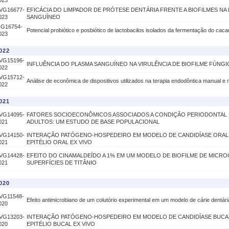
023
VG16677-
EFICÁCIA DO LIMPADOR DE PRÓTESE DENTÁRIA FRENTE A BIOFILMES NA
023
SANGUÍNEO
IG16754-
Potencial probiótico e posbiótico de lactobacilos isolados da fermentação do cac
023
022
VG15196-
INFLUÊNCIA DO PLASMA SANGUÍNEO NA VIRULÊNCIA DE BIOFILME FÚNG
022
VG15712-
Análise de econômica de dispositivos utilizados na terapia endodôntica manual e
022
021
VG14095-
FATORES SOCIOECONÔMICOS ASSOCIADOS A CONDIÇÃO PERIODONTAL 
021
ADULTOS: UM ESTUDO DE BASE POPULACIONAL
VG14150-
INTERAÇÃO PATÓGENO-HOSPEDEIRO EM MODELO DE CANDIDÍASE ORAL
021
EPITÉLIO ORAL EX VIVO
VG14428-
EFEITO DO CINAMALDEÍDO A 1% EM UM MODELO DE BIOFILME DE MIC
021
SUPERFÍCIES DE TITÂNIO
020
VG11548-
Efeito antimicrobiano de um colutório experimental em um modelo de cárie dentária
020
VG13203-
INTERAÇÃO PATÓGENO-HOSPEDEIRO EM MODELO DE CANDIDÍASE BUCA
020
EPITÉLIO BUCAL EX VIVO