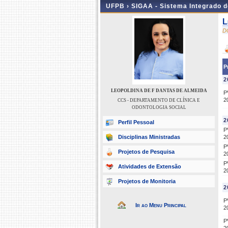
UFPB ›
SIGAA - Sistema Integrado 
L
D
P
2
LEOPOLDINA DE F DANTAS DE ALMEIDA
P
2
CCS - DEPARTAMENTO DE CLÍNICA E
ODONTOLOGIA SOCIAL
2
Perfil Pessoal
P
Disciplinas Ministradas
2
P
Projetos de Pesquisa
2
P
Atividades de Extensão
2
Projetos de Monitoria
2
P
Ir ao Menu Principal
2
P