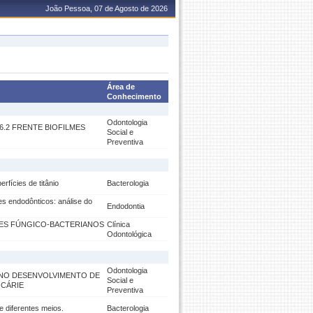
João Pessoa, 07 de Agosto de 2026
Área de
Conhecimento
Odontologia
 6.2 FRENTE BIOFILMES
Social e
Preventiva
rfícies de titânio
Bacterologia
es endodônticos: análise do
Endodontia
MES FÚNGICO-BACTERIANOS
Clínica
Odontológica
Odontologia
 NO DESENVOLVIMENTO DE
Social e
 CÁRIE
Preventiva
e diferentes meios.
Bacterologia