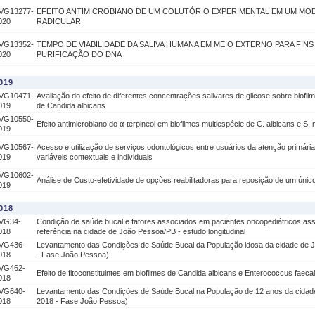
VG13277-
EFEITO ANTIMICROBIANO DE UM COLUTÓRIO EXPERIMENTAL EM UM MOD
020
RADICULAR
VG13352-
TEMPO DE VIABILIDADE DA SALIVA HUMANA EM MEIO EXTERNO PARA FIN
020
PURIFICAÇÃO DO DNA
019
VG10471-
Avaliação do efeito de diferentes concentrações salivares de glicose sobre biof
019
de Candida albicans
VG10550-
Efeito antimicrobiano do α-terpineol em biofilmes multiespécie de C. albicans e S.
019
VG10567-
Acesso e utilização de serviços odontológicos entre usuários da atenção primária
019
variáveis contextuais e individuais
VG10602-
Análise de Custo-efetividade de opções reabilitadoras para reposição de um únic
019
018
VG34-
Condição de saúde bucal e fatores associados em pacientes oncopediátricos ass
018
referência na cidade de João Pessoa/PB - estudo longitudinal
VG436-
Levantamento das Condições de Saúde Bucal da População idosa da cidade de 
018
- Fase João Pessoa)
VG462-
Efeito de fitoconstituintes em biofilmes de Candida albicans e Enterococcus faecal
018
VG640-
Levantamento das Condições de Saúde Bucal na População de 12 anos da cidad
018
2018 - Fase João Pessoa)