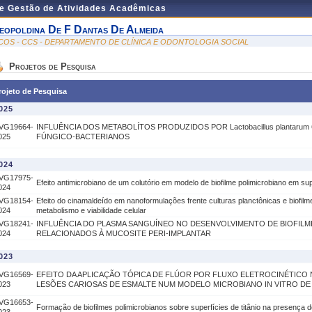
de Gestão de Atividades Acadêmicas
eopoldina De F Dantas De Almeida
COS - CCS - DEPARTAMENTO DE CLÍNICA E ODONTOLOGIA SOCIAL
Projetos de Pesquisa
rojeto de Pesquisa
025
VG19664-
INFLUÊNCIA DOS METABOLÍTOS PRODUZIDOS POR Lactobacillus plantarum
025
FÚNGICO-BACTERIANOS
024
VG17975-
Efeito antimicrobiano de um colutório em modelo de biofilme polimicrobiano em supe
024
VG18154-
Efeito do cinamaldeído em nanoformulações frente culturas planctônicas e biofilm
024
metabolismo e viabilidade celular
VG18241-
INFLUÊNCIA DO PLASMA SANGUÍNEO NO DESENVOLVIMENTO DE BIOFIL
024
RELACIONADOS À MUCOSITE PERI-IMPLANTAR
023
VG16569-
EFEITO DA APLICAÇÃO TÓPICA DE FLÚOR POR FLUXO ELETROCINÉTICO
023
LESÕES CARIOSAS DE ESMALTE NUM MODELO MICROBIANO IN VITRO DE
VG16653-
Formação de biofilmes polimicrobianos sobre superfícies de titânio na presença d