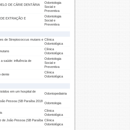
Odontologia
ELO DE CÁRIE DENTÁRIA
Social e
Preventiva
Odontologia
S DE EXTRAÇÃO E
Social e
Preventiva
ilmes de Streptococcus mutans e
Clínica
Odontológica
Clínica
 mutans
Odontológica
Odontologia
 a saúde: influência de
Social e
Preventiva
Clínica
o dente
Odontológica
istidos em um hospital de
Odontopediatria
João Pessoa (SB Paraíba 2018
Odontologia
Clínica
is
Odontológica
e de João Pessoa (SB Paraíba
Clínica
Odontológica