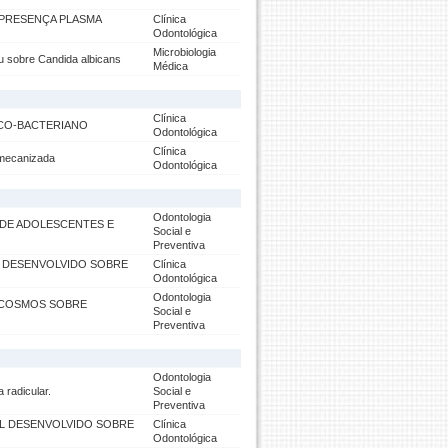
 PRESENÇA PLASMA
Clínica
Odontológica
Microbiologia
au sobre Candida albicans
Médica
Clínica
ICO-BACTERIANO
Odontológica
Clínica
 mecanizada
Odontológica
Odontologia
DE ADOLESCENTES E
Social e
Preventiva
 DESENVOLVIDO SOBRE
Clínica
Odontológica
Odontologia
ROCOSMOS SOBRE
Social e
Preventiva
Odontologia
 radicular.
Social e
Preventiva
L DESENVOLVIDO SOBRE
Clínica
Odontológica