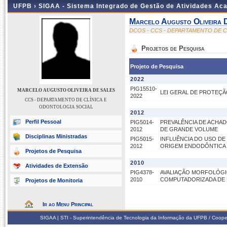
UFPB ›
SIGAA - Sistema Integrado de Gestão de Atividades Ac
Marcelo Augusto Oliveira 
DCOS - CCS - DEPARTAMENTO DE 
Projetos de Pesquisa
Projeto de Pesquisa
2022
PIG15510-
MARCELO AUGUSTO OLIVEIRA DE SALES
LEI GERAL DE PROTEÇ
2022
CCS - DEPARTAMENTO DE CLÍNICA E
ODONTOLOGIA SOCIAL
2012
Perfil Pessoal
PIG5014-
PREVALÊNCIA DE ACHAD
2012
DE GRANDE VOLUME
Disciplinas Ministradas
PIG5015-
INFLUÊNCIA DO USO DE
2012
ORIGEM ENDODÔNTICA
Projetos de Pesquisa
2010
Atividades de Extensão
PIG4378-
AVALIAÇÃO MORFOLÓGI
2010
COMPUTADORIZADA DE 
Projetos de Monitoria
Ir ao Menu Principal
SIGAA | STI - Superintendência de Tecnologia da Informação da UFPB / Coope