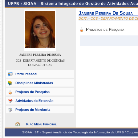
UFPB ›
SIGAA - Sistema Integrado de Gestão de Atividades Ac
Janiere Pereira De Sousa
DCFA - CCS - DEPARTAMENTO DE C
Projetos de Pesquisa
JANIERE PEREIRA DE SOUSA
CCS - DEPARTAMENTO DE CIÊNCIAS
FARMACÊUTICAS
Perfil Pessoal
Disciplinas Ministradas
Projetos de Pesquisa
Atividades de Extensão
Projetos de Monitoria
Ir ao Menu Principal
SIGAA | STI - Superintendência de Tecnologia da Informação da UFPB / Coope