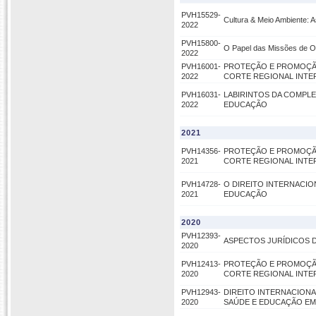
PVH15529-
Cultura & Meio Ambiente: A
2022
PVH15800-
O Papel das Missões de Ob
2022
PVH16001-
PROTEÇÃO E PROMOÇÃO
2022
CORTE REGIONAL INTE
PVH16031-
LABIRINTOS DA COMPLE
2022
EDUCAÇÃO
2021
PVH14356-
PROTEÇÃO E PROMOÇÃO
2021
CORTE REGIONAL INTE
PVH14728-
O DIREITO INTERNACIO
2021
EDUCAÇÃO
2020
PVH12393-
ASPECTOS JURÍDICOS 
2020
PVH12413-
PROTEÇÃO E PROMOÇÃO
2020
CORTE REGIONAL INTE
PVH12943-
DIREITO INTERNACIONA
2020
SAÚDE E EDUCAÇÃO EM 