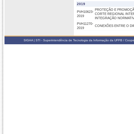
2019
PROTEÇÃO E PROMOÇÃO
PVH10623-
CORTE REGIONAL INTE
2019
INTEGRAÇÃO NORMATIV
PVH11270-
CONEXÕES ENTRE O DI
2019
SIGAA | STI - Superintendência de Tecnologia da Informação da UFPB / Coope