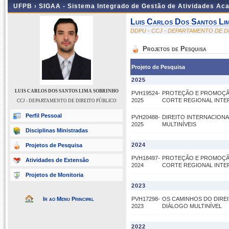
UFPB ›
SIGAA - Sistema Integrado de Gestão de Atividades Ac
Luis Carlos Dos Santos Li
DDPU - CCJ - DEPARTAMENTO DE D
Projetos de Pesquisa
Projeto de Pesquisa
2025
LUIS CARLOS DOS SANTOS LIMA SOBRINHO
PVH19524-
PROTEÇÃO E PROMOÇÃO
2025
CORTE REGIONAL INTE
CCJ - DEPARTAMENTO DE DIREITO PÚBLICO
Perfil Pessoal
PVH20488-
DIREITO INTERNACIONA
2025
MULTINÍVEIS
Disciplinas Ministradas
2024
Projetos de Pesquisa
PVH18497-
PROTEÇÃO E PROMOÇÃO
Atividades de Extensão
2024
CORTE REGIONAL INTE
Projetos de Monitoria
2023
Ir ao Menu Principal
PVH17298-
OS CAMINHOS DO DIREI
2023
DIÁLOGO MULTINÍVEL
2022