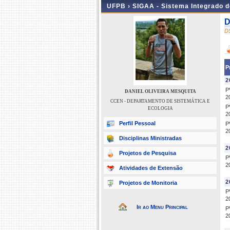
UFPB ›
SIGAA - Sistema Integrado 
D
D
P
2
P
DANIEL OLIVEIRA MESQUITA
2
CCEN - DEPARTAMENTO DE SISTEMÁTICA E
P
ECOLOGIA
2
Perfil Pessoal
P
2
Disciplinas Ministradas
2
Projetos de Pesquisa
P
2
Atividades de Extensão
2
Projetos de Monitoria
P
2
Ir ao Menu Principal
P
2