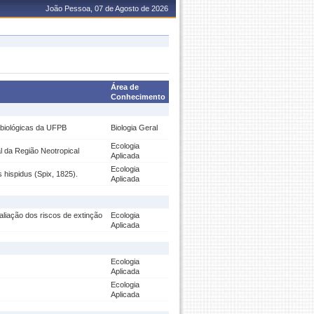
João Pessoa, 07 de Agosto de 2026
Área de
Conhecimento
s biológicas da UFPB
Biologia Geral
Ecologia
l da Região Neotropical
Aplicada
Ecologia
s hispidus (Spix, 1825).
Aplicada
liação dos riscos de extinção
Ecologia
Aplicada
Ecologia
Aplicada
Ecologia
Aplicada