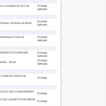
ica e predição de risco de
Ecologia
Aplicada
Ecologia
Paraíba, Nordeste do Brasil
Aplicada
rpetofauna Frente às
Ecologia
Aplicada
 NORDESTE DA REGIÃO
Ecologia
Aplicada
Ecologia
raíba – Brasil
Aplicada
FLORESTA TROPICAL
Ecologia
LÓGICOS NAS COMUNIDADES
Ecologia
ES DE LAGARTOS EM ÁREAS
Ecologia