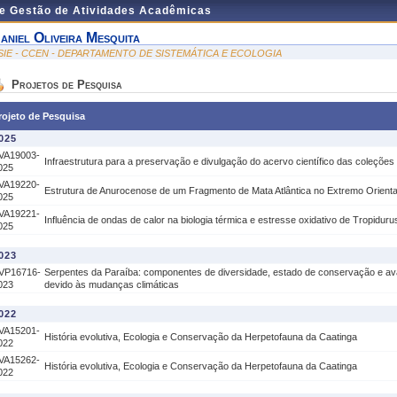
de Gestão de Atividades Acadêmicas
aniel Oliveira Mesquita
SIE - CCEN - DEPARTAMENTO DE SISTEMÁTICA E ECOLOGIA
Projetos de Pesquisa
rojeto de Pesquisa
025
VA19003-
Infraestrutura para a preservação e divulgação do acervo científico das coleçõe
025
VA19220-
Estrutura de Anurocenose de um Fragmento de Mata Atlântica no Extremo Orienta
025
VA19221-
Influência de ondas de calor na biologia térmica e estresse oxidativo de Tropiduru
025
023
VP16716-
Serpentes da Paraíba: componentes de diversidade, estado de conservação e ava
023
devido às mudanças climáticas
022
VA15201-
História evolutiva, Ecologia e Conservação da Herpetofauna da Caatinga
022
VA15262-
História evolutiva, Ecologia e Conservação da Herpetofauna da Caatinga
022