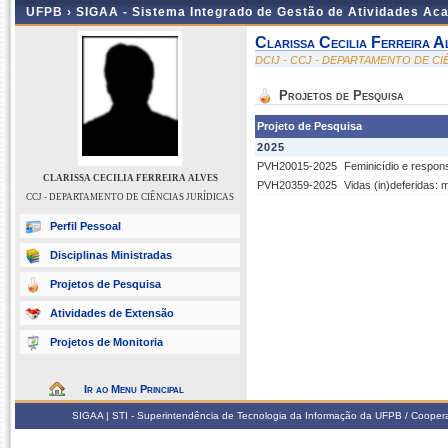
UFPB ›
SIGAA - Sistema Integrado de Gestão de Atividades Ac
Clarissa Cecilia Ferreira A
DCIJ - CCJ - DEPARTAMENTO DE CI
Projetos de Pesquisa
Projeto de Pesquisa
2025
PVH20015-2025
Feminicídio e respons
CLARISSA CECILIA FERREIRA ALVES
PVH20359-2025
Vidas (in)deferidas: 
CCJ - DEPARTAMENTO DE CIÊNCIAS JURÍDICAS
Perfil Pessoal
Disciplinas Ministradas
Projetos de Pesquisa
Atividades de Extensão
Projetos de Monitoria
Ir ao Menu Principal
SIGAA | STI - Superintendência de Tecnologia da Informação da UFPB / Coope