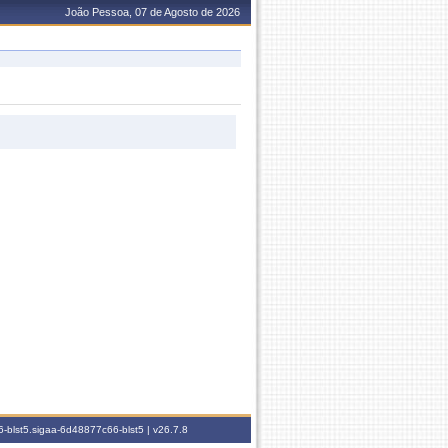
João Pessoa, 07 de Agosto de 2026
-blst5.sigaa-6d48877c66-blst5 |
v26.7.8