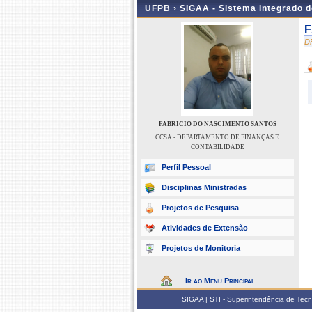
UFPB ›
SIGAA - Sistema Integrado 
F
D
FABRICIO DO NASCIMENTO SANTOS
CCSA - DEPARTAMENTO DE FINANÇAS E
CONTABILIDADE
Perfil Pessoal
Disciplinas Ministradas
Projetos de Pesquisa
Atividades de Extensão
Projetos de Monitoria
Ir ao Menu Principal
SIGAA | STI - Superintendência de Tec