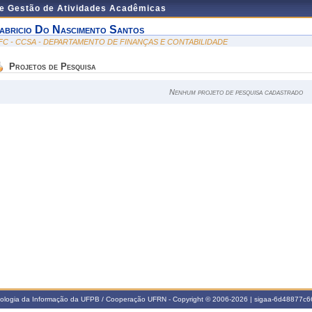
de Gestão de Atividades Acadêmicas
abricio Do Nascimento Santos
FC - CCSA - DEPARTAMENTO DE FINANÇAS E CONTABILIDADE
Projetos de Pesquisa
Nenhum projeto de pesquisa cadastrado
nologia da Informação da UFPB / Cooperação UFRN - Copyright © 2006-2026 | sigaa-6d48877c66