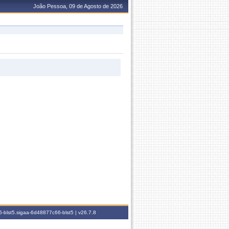
João Pessoa, 09 de Agosto de 2026
-blst5.sigaa-6d48877c66-blst5 |
v26.7.8