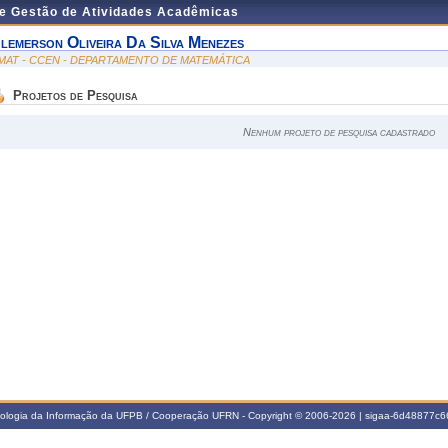
de Gestão de Atividades Acadêmicas
lemerson Oliveira Da Silva Menezes
MAT - CCEN - DEPARTAMENTO DE MATEMÁTICA
Projetos de Pesquisa
Nenhum projeto de pesquisa cadastrado
nologia da Informação da UFPB / Cooperação UFRN - Copyright © 2006-2026 | sigaa-6d48877c66