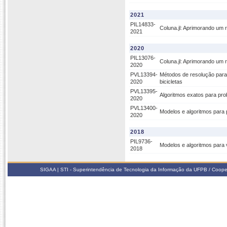
2021
PIL14833-
Coluna.jl: Aprimorando um 
2021
2020
PIL13076-
Coluna.jl: Aprimorando um
2020
PVL13394-
Métodos de resolução para
2020
bicicletas
PVL13395-
Algoritmos exatos para pr
2020
PVL13400-
Modelos e algoritmos para 
2020
2018
PIL9736-
Modelos e algoritmos para 
2018
SIGAA | STI - Superintendência de Tecnologia da Informação da UFPB / Coope