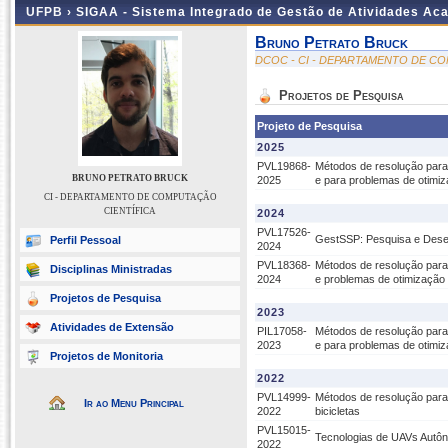
UFPB ›
SIGAA - Sistema Integrado de Gestão de Atividades Ac
Bruno Petrato Bruck
DCOC - CI - DEPARTAMENTO DE C
Projetos de Pesquisa
Projeto de Pesquisa
2025
PVL19868-
Métodos de resolução para 
BRUNO PETRATO BRUCK
2025
e para problemas de otimi
CI - DEPARTAMENTO DE COMPUTAÇÃO
CIENTÍFICA
2024
PVL17526-
GestSSP: Pesquisa e Desen
Perfil Pessoal
2024
PVL18368-
Métodos de resolução para 
Disciplinas Ministradas
2024
e problemas de otimização
Projetos de Pesquisa
2023
Atividades de Extensão
PIL17058-
Métodos de resolução para 
2023
e para problemas de otimi
Projetos de Monitoria
2022
PVL14999-
Métodos de resolução para
Ir ao Menu Principal
2022
bicicletas
PVL15015-
Tecnologias de UAVs Autô
2022