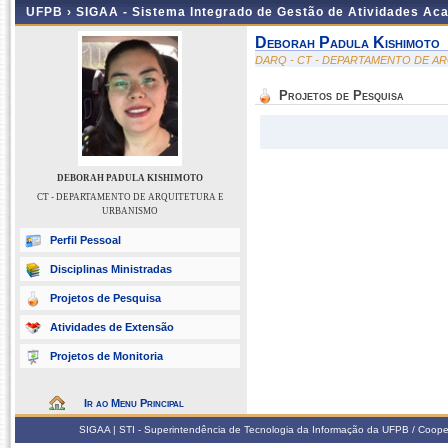
UFPB ›
SIGAA - Sistema Integrado de Gestão de Atividades Ac
Deborah Padula Kishimoto
DARQ - CT - DEPARTAMENTO DE A
Projetos de Pesquisa
DEBORAH PADULA KISHIMOTO
CT - DEPARTAMENTO DE ARQUITETURA E
URBANISMO
Perfil Pessoal
Disciplinas Ministradas
Projetos de Pesquisa
Atividades de Extensão
Projetos de Monitoria
Ir ao Menu Principal
SIGAA | STI - Superintendência de Tecnologia da Informação da UFPB / Coope