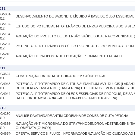
012
IG5081-
DESENVOLVIMENTO DE SABONETE LÍQUIDO À BASE DE ÓLEO ESSENCIAL
012
IG5187-
ESTUDO DO POTENCIAL FITOTERÁPICO DE ERVAS MEDICINAIS DO SISTE
012
IG5194-
AVALIAÇÃO DO PROJETO DE EXTENSÃO SAÚDE BUCAL NA COMUNIDADE 
012
IG5237-
POTENCIAL FITOTERÁPICO DO ÓLEO ESSENCIAL DE OCIMUM BASILICUM
012
IG5246-
AVALIAÇÃO DE PROPOSTA DE EDUCAÇÃO PERMANENTE EM SAÚDE
012
011
IG3624-
CONSTRUÇÃO DA LINHA DE CUIDADO EM SAÚDE BUCAL
011
IG4043-
POTENCIAL FITOTERÁPICO DE CITRUS AURANTIUM VAR. DULCIS (LARANJ
011
RETICULATA V.TANGERINE (TANGERINA) E DE CITRUS LIMON (LIMÃO SICIL
IG4044-
POTENCIAL FITOTERÁPICO DE ÓLEOS ESSENCIAIS DE PRÓPOLIS, DE SALVI
011
DA FOLHA DE MYRCIARIA CAULIFLORA BERG. (JABUTICABEIRA)
010
IG4280-
ANALISE DA ATIVIDADE ANTIMICROBIANA DE CONES DE GUTA PERCHA
010
IG4335-
AVALIAÇÃO ANTIMICROBIANA DO STRYPHNODENDRON ADSTRINGENS (BAR
010
GLOMERATA (GUACO)
IG4674-
OFERTA, SERVIÇOS, FLUXO, INFORMAÇÃOE AVALIAÇÃO NO CUIDADO AO