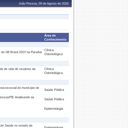
João Pessoa, 09 de Agosto de 2026
Área de
Conhecimento
Clínica
 do SB Brasil 2023 na Paraíba
Odontológica
de de vida de usuários da
Clínica
Odontológica
 psicossocial do município de
Saúde Pública
essoa/PB: Analisando as
Saúde Pública
Epidemiologia
o de Saúde no estado da
Epidemiologia