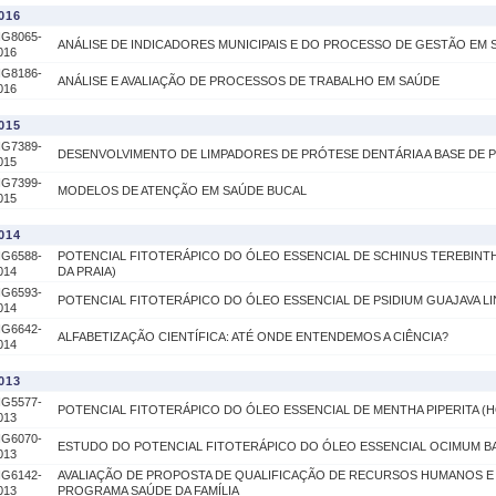
016
IG8065-
ANÁLISE DE INDICADORES MUNICIPAIS E DO PROCESSO DE GESTÃO EM 
016
IG8186-
ANÁLISE E AVALIAÇÃO DE PROCESSOS DE TRABALHO EM SAÚDE
016
015
IG7389-
DESENVOLVIMENTO DE LIMPADORES DE PRÓTESE DENTÁRIA A BASE DE
015
IG7399-
MODELOS DE ATENÇÃO EM SAÚDE BUCAL
015
014
IG6588-
POTENCIAL FITOTERÁPICO DO ÓLEO ESSENCIAL DE SCHINUS TEREBINTH
014
DA PRAIA)
IG6593-
POTENCIAL FITOTERÁPICO DO ÓLEO ESSENCIAL DE PSIDIUM GUAJAVA LIN
014
IG6642-
ALFABETIZAÇÃO CIENTÍFICA: ATÉ ONDE ENTENDEMOS A CIÊNCIA?
014
013
IG5577-
POTENCIAL FITOTERÁPICO DO ÓLEO ESSENCIAL DE MENTHA PIPERITA (
013
IG6070-
ESTUDO DO POTENCIAL FITOTERÁPICO DO ÓLEO ESSENCIAL OCIMUM BA
013
IG6142-
AVALIAÇÃO DE PROPOSTA DE QUALIFICAÇÃO DE RECURSOS HUMANOS 
013
PROGRAMA SAÚDE DA FAMÍLIA