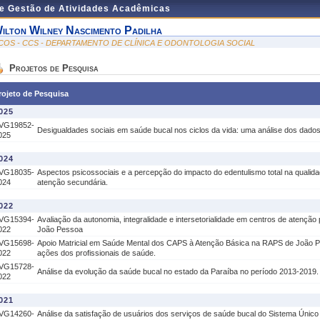
de Gestão de Atividades Acadêmicas
ilton Wilney Nascimento Padilha
COS - CCS - DEPARTAMENTO DE CLÍNICA E ODONTOLOGIA SOCIAL
Projetos de Pesquisa
rojeto de Pesquisa
025
VG19852-
Desigualdades sociais em saúde bucal nos ciclos da vida: uma análise dos dados
025
024
VG18035-
Aspectos psicossociais e a percepção do impacto do edentulismo total na qualida
024
atenção secundária.
022
VG15394-
Avaliação da autonomia, integralidade e intersetorialidade em centros de atenção
022
João Pessoa
VG15698-
Apoio Matricial em Saúde Mental dos CAPS à Atenção Básica na RAPS de João P
022
ações dos profissionais de saúde.
VG15728-
Análise da evolução da saúde bucal no estado da Paraíba no período 2013-2019.
022
021
VG14260-
Análise da satisfação de usuários dos serviços de saúde bucal do Sistema Únic