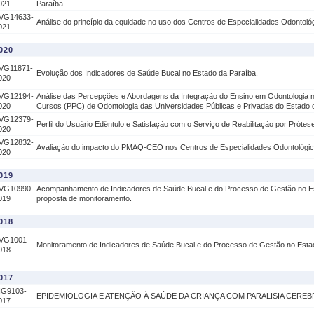
021
Paraíba.
VG14633-
Análise do princípio da equidade no uso dos Centros de Especialidades Odontoló
021
020
VG11871-
Evolução dos Indicadores de Saúde Bucal no Estado da Paraíba.
020
VG12194-
Análise das Percepções e Abordagens da Integração do Ensino em Odontologia 
020
Cursos (PPC) de Odontologia das Universidades Públicas e Privadas do Estado 
VG12379-
Perfil do Usuário Edêntulo e Satisfação com o Serviço de Reabilitação por Prótese
020
VG12832-
Avaliação do impacto do PMAQ-CEO nos Centros de Especialidades Odontológic
020
019
VG10990-
Acompanhamento de Indicadores de Saúde Bucal e do Processo de Gestão no E
019
proposta de monitoramento.
018
VG1001-
Monitoramento de Indicadores de Saúde Bucal e do Processo de Gestão no Esta
018
017
IG9103-
EPIDEMIOLOGIA E ATENÇÃO À SAÚDE DA CRIANÇA COM PARALISIA CEREB
017