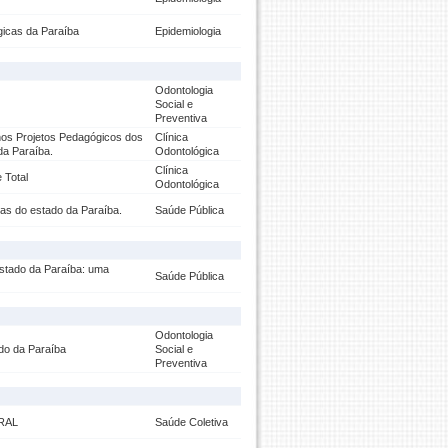
gicas da Paraíba
Epidemiologia
Odontologia
Social e
Preventiva
nos Projetos Pedagógicos dos
Clínica
da Paraíba.
Odontológica
Clínica
 Total
Odontológica
as do estado da Paraíba.
Saúde Pública
stado da Paraíba: uma
Saúde Pública
Odontologia
do da Paraíba
Social e
Preventiva
RAL
Saúde Coletiva