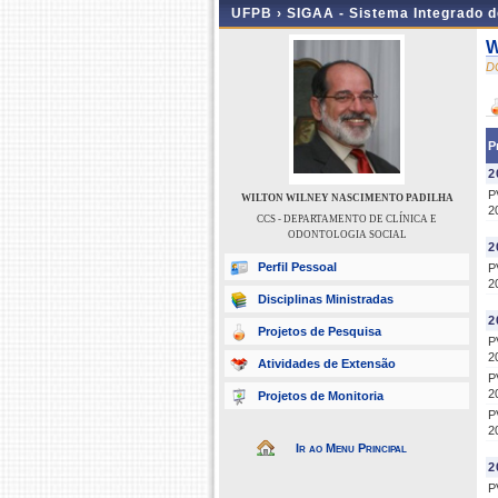
UFPB ›
SIGAA - Sistema Integrado 
W
D
P
2
P
WILTON WILNEY NASCIMENTO PADILHA
2
CCS - DEPARTAMENTO DE CLÍNICA E
ODONTOLOGIA SOCIAL
2
Perfil Pessoal
P
2
Disciplinas Ministradas
2
Projetos de Pesquisa
P
2
Atividades de Extensão
P
2
Projetos de Monitoria
P
2
Ir ao Menu Principal
2
P