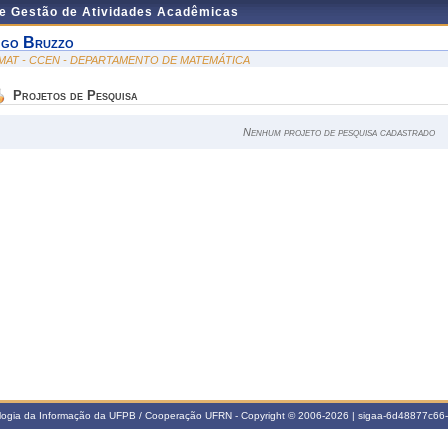
de Gestão de Atividades Acadêmicas
go Bruzzo
MAT - CCEN - DEPARTAMENTO DE MATEMÁTICA
Projetos de Pesquisa
Nenhum projeto de pesquisa cadastrado
ologia da Informação da UFPB / Cooperação UFRN - Copyright © 2006-2026 | sigaa-6d48877c6