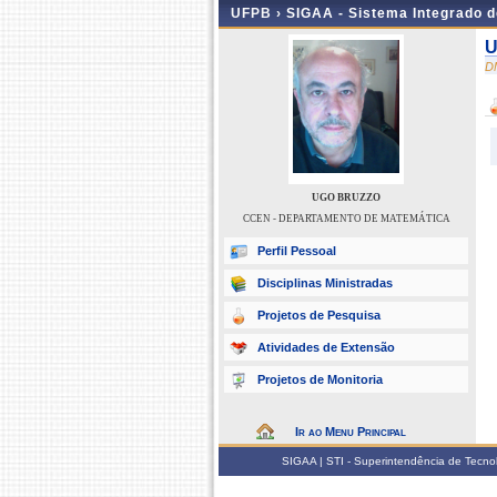
UFPB ›
SIGAA - Sistema Integrado 
U
D
UGO BRUZZO
CCEN - DEPARTAMENTO DE MATEMÁTICA
Perfil Pessoal
Disciplinas Ministradas
Projetos de Pesquisa
Atividades de Extensão
Projetos de Monitoria
Ir ao Menu Principal
SIGAA | STI - Superintendência de Tecn