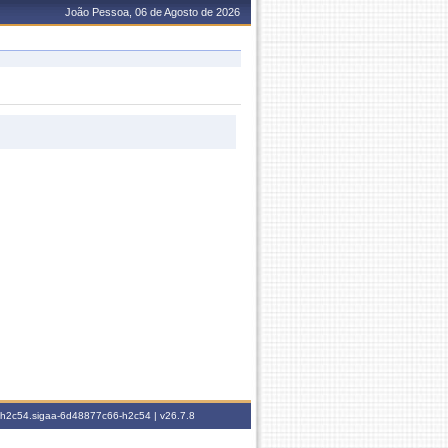
João Pessoa, 06 de Agosto de 2026
6-h2c54.sigaa-6d48877c66-h2c54 |
v26.7.8