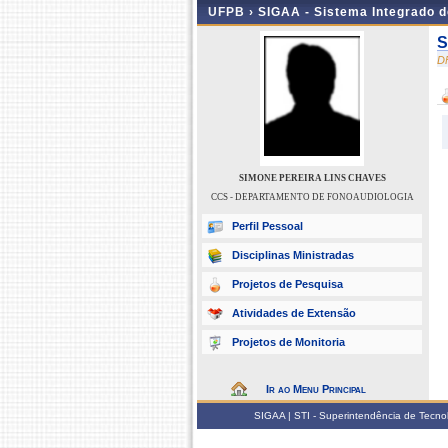
UFPB ›
SIGAA - Sistema Integrado 
S
D
SIMONE PEREIRA LINS CHAVES
CCS - DEPARTAMENTO DE FONOAUDIOLOGIA
Perfil Pessoal
Disciplinas Ministradas
Projetos de Pesquisa
Atividades de Extensão
Projetos de Monitoria
Ir ao Menu Principal
SIGAA | STI - Superintendência de Tecn