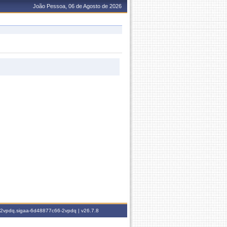
João Pessoa, 06 de Agosto de 2026
6-2vpdq.sigaa-6d48877c66-2vpdq |
v26.7.8