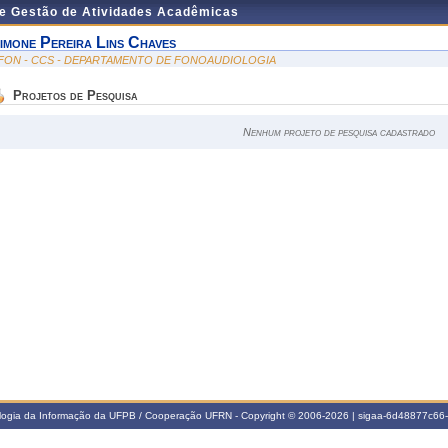
de Gestão de Atividades Acadêmicas
imone Pereira Lins Chaves
FON - CCS - DEPARTAMENTO DE FONOAUDIOLOGIA
Projetos de Pesquisa
Nenhum projeto de pesquisa cadastrado
ologia da Informação da UFPB / Cooperação UFRN - Copyright © 2006-2026 | sigaa-6d48877c6