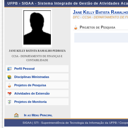
UFPB ›
SIGAA - Sistema Integrado de Gestão de Atividades Ac
Jane Kelly Batista Ramalh
DFC - CCSA - DEPARTAMENTO DE F
Projetos de Pesquisa
JANE KELLY BATISTA RAMALHO PEDROZA
CCSA - DEPARTAMENTO DE FINANÇAS E
CONTABILIDADE
Perfil Pessoal
Disciplinas Ministradas
Projetos de Pesquisa
Atividades de Extensão
Projetos de Monitoria
Ir ao Menu Principal
SIGAA | STI - Superintendência de Tecnologia da Informação da UFPB / Coope