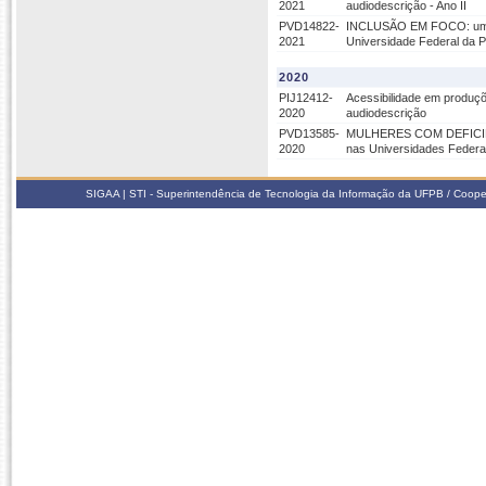
2021
audiodescrição - Ano II
PVD14822-
INCLUSÃO EM FOCO: um est
2021
Universidade Federal da 
2020
PIJ12412-
Acessibilidade em produçõ
2020
audiodescrição
PVD13585-
MULHERES COM DEFICIÊNCI
2020
nas Universidades Federa
SIGAA | STI - Superintendência de Tecnologia da Informação da UFPB / Coope