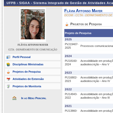
UFPB ›
SIGAA - Sistema Integrado de Gestão de Atividades Ac
Flávia Affonso Mayer
DCOM - CCTA - DEPARTAMENTO D
Projetos de Pesquisa
Projeto de Pesquisa
2025
PVJ19407-
FLÁVIA AFFONSO MAYER
Processos comunicacionais
2025
CCTA - DEPARTAMENTO DE COMUNICAÇÃO
2024
Perfil Pessoal
PIJ18160-
Acessibilidade em produçõ
Disciplinas Ministradas
2024
audiodescrição – Ano V
Projetos de Pesquisa
2023
PIJ16802-
Acessibilidade em produçõ
Atividades de Extensão
2023
audiodescrição – Ano IV
Projetos de Monitoria
2022
PIJ14943-
Acessibilidade em produçõ
2022
audiodescrição – Ano III
Ir ao Menu Principal
2021
PIJ13860-
Acessibilidade em produçõ