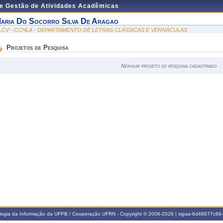
de Gestão de Atividades Acadêmicas
aria Do Socorro Silva De Aragao
LCV - CCHLA - DEPARTAMENTO DE LETRAS CLÁSSICAS E VERNÁCULAS
Projetos de Pesquisa
Nenhum projeto de pesquisa cadastrado
ologia da Informação da UFPB / Cooperação UFRN - Copyright © 2006-2026 | sigaa-6d48877c6