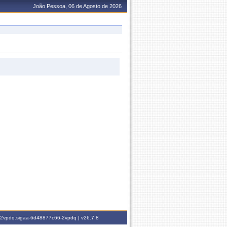
João Pessoa, 06 de Agosto de 2026
6-2vpdq.sigaa-6d48877c66-2vpdq |
v26.7.8