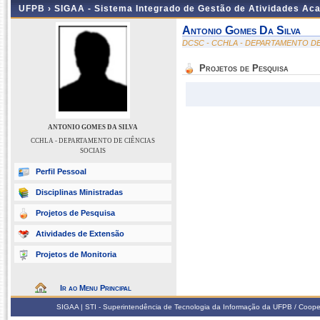
UFPB ›
SIGAA - Sistema Integrado de Gestão de Atividades Ac
Antonio Gomes Da Silva
DCSC - CCHLA - DEPARTAMENTO DE
Projetos de Pesquisa
ANTONIO GOMES DA SILVA
CCHLA - DEPARTAMENTO DE CIÊNCIAS
SOCIAIS
Perfil Pessoal
Disciplinas Ministradas
Projetos de Pesquisa
Atividades de Extensão
Projetos de Monitoria
Ir ao Menu Principal
SIGAA | STI - Superintendência de Tecnologia da Informação da UFPB / Coope