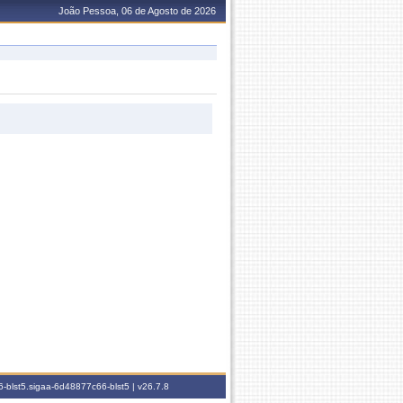
João Pessoa, 06 de Agosto de 2026
-blst5.sigaa-6d48877c66-blst5 |
v26.7.8