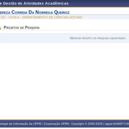
de Gestão de Atividades Acadêmicas
ereza Correia Da Nobrega Queiroz
CSC - CCHLA - DEPARTAMENTO DE CIÊNCIAS SOCIAIS
Projetos de Pesquisa
Nenhum projeto de pesquisa cadastrado
nologia da Informação da UFPB / Cooperação UFRN - Copyright © 2006-2026 | sigaa-6d48877c66