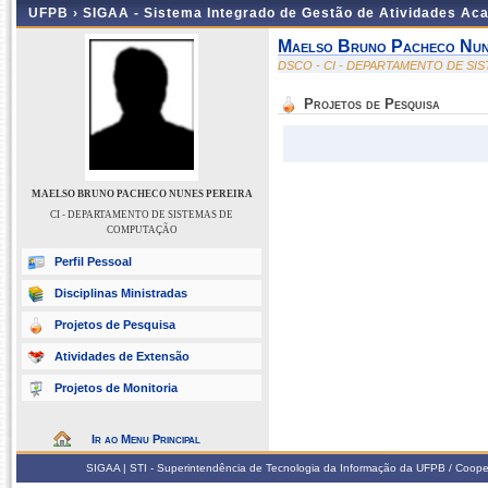
UFPB ›
SIGAA - Sistema Integrado de Gestão de Atividades Ac
Maelso Bruno Pacheco Nun
DSCO - CI - DEPARTAMENTO DE S
Projetos de Pesquisa
MAELSO BRUNO PACHECO NUNES PEREIRA
CI - DEPARTAMENTO DE SISTEMAS DE
COMPUTAÇÃO
Perfil Pessoal
Disciplinas Ministradas
Projetos de Pesquisa
Atividades de Extensão
Projetos de Monitoria
Ir ao Menu Principal
SIGAA | STI - Superintendência de Tecnologia da Informação da UFPB / Coope