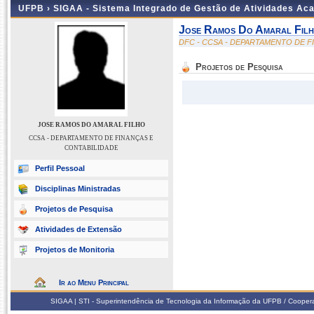
UFPB ›
SIGAA - Sistema Integrado de Gestão de Atividades Ac
Jose Ramos Do Amaral Fil
DFC - CCSA - DEPARTAMENTO DE F
Projetos de Pesquisa
JOSE RAMOS DO AMARAL FILHO
CCSA - DEPARTAMENTO DE FINANÇAS E
CONTABILIDADE
Perfil Pessoal
Disciplinas Ministradas
Projetos de Pesquisa
Atividades de Extensão
Projetos de Monitoria
Ir ao Menu Principal
SIGAA | STI - Superintendência de Tecnologia da Informação da UFPB / Coope