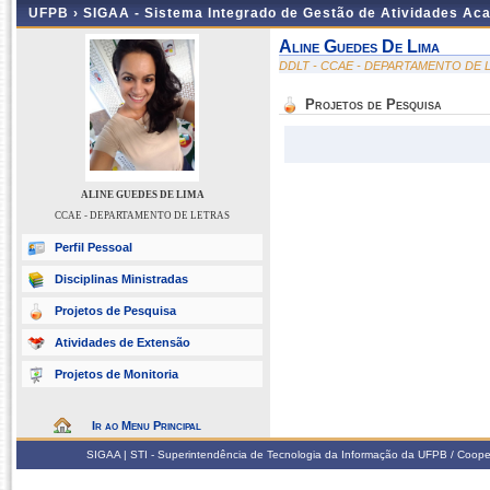
UFPB ›
SIGAA - Sistema Integrado de Gestão de Atividades Ac
Aline Guedes De Lima
DDLT - CCAE - DEPARTAMENTO DE 
Projetos de Pesquisa
ALINE GUEDES DE LIMA
CCAE - DEPARTAMENTO DE LETRAS
Perfil Pessoal
Disciplinas Ministradas
Projetos de Pesquisa
Atividades de Extensão
Projetos de Monitoria
Ir ao Menu Principal
SIGAA | STI - Superintendência de Tecnologia da Informação da UFPB / Coope